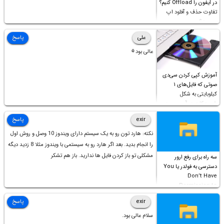
در آیفون را Offload کنیم؟
تفاوت حذف و آفلود اپ
چیست؟
علی
پاسخ
عالی بود⚘
آموزش کپی کردن سی‌دی
صوتی که فایل‌های ۱
کیلوبایتی به شکل
شورت‌کات در آن موجود
است!
exir
پاسخ
نکته: هارد تون رو به یک سیستم دارای ویندوز 10 وصل و روش اول
را انجام بدید. بعد اگر هارد رو به سیستمی با ویندوز مثلا 8 زدید دیگه
مشکلی تو باز کردن فایل ها ندارید. باز هم تشکر
سه راه برای رفع ارور
دسترسی به فولدر یا You
Don’t Have
Permission to
Access this folder
exir
پاسخ
سلام عالی بود.