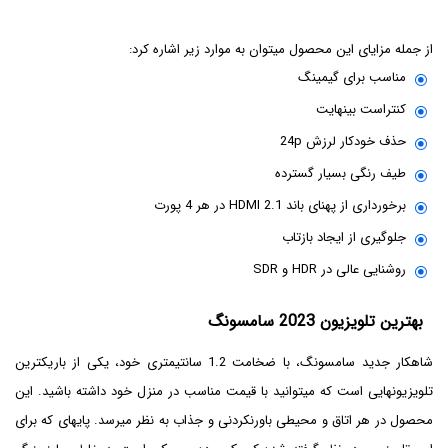
از جمله مزایای این محصول می‎توان به موارد زیر اشاره کرد:
مناسب برای گیمینگ
کنتراست بی‎نهایت
حذف خودکار لرزش 24p
طیف رنگی بسیار گسترده
برخورداری از پهنای باند HDMI 2.1 در هر 4 پورت
جلوگیری از ایجاد بازتاب
روشنایی عالی در HDR و SDR
بهترین تلویزیون 2023 سامسونگ
شاهکار جدید سامسونگ، با ضخامت 1.2 سانتی‎متری خود، یکی از باریک‎ترین
تلویزیون‎هایی است که می‎توانید با قیمت مناسب در منزل خود داشته باشید. این
محصول در هر اتاق و محیطی باورنکردنی و جذاب به نظر می‏رسد. پایه‎ای که برای