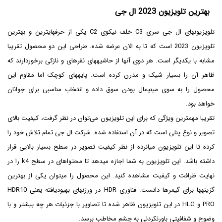
بهترین تلویزیون 2023 ال جی
تلویزیون‎های ال جی سری C3 خلف نیکوی C2 یکی از حرفه‎ای‎ترین و بهترین
تلویزیون 2023 است که تا به الان عرضه شده. طراحی این دو محصول تقریبا
مشابه با یکدیگر است. هر دوی آن‎ها از حاشیه‎های نقره‎ای و نازکی برخوردارند که
ظاهر آن را بسیار شیک و مدرن کرده است. پایه‎های کوچک اما مقاوم این
محصول را به سوی مینیمال‎ بودن سوق داده و انتخاب مناسبی برای جوانان
خواهد بود.
تقریبا مهم‎ترین ویژگی‎ که برای این تلویزیون می‌توان در نظر گرفت، کیفیت بالای
تصویر و نوع پنلی است که در آن استفاده شده. شرکت ال جی تمام تلاش خود را
کرده تا این تلویزیون میان‎رده از نظر کیفیت تصویر در سطح بسیار بالایی قرار
داشته باشد. این تلویزیون به شما اجازه می‎دهد تا محتواهای در سطح k4 را در
نهایت ظرافت و کیفیت مشاهده کنید. این محصول را می‎توان یکی از بهترین
گزینه‎ها برای گیمرها دانست. فناوری HDR در ورژن‎های بهبود‎یافته یعنی HDR10
PRO و HLG در این تلویزیون ظاهر شده تا تصاویر با جزئیات هر چه بیشتر و با
وضوح و شفافیتی باورنکردنی به چشم مخاطب برسد.