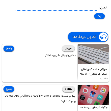
ایمیل:
آخرین دیدگاه‌ها
سروش
پاسخ
دستور پاورشل عالی بود تشکر
آموزش حذف کیبوردهای
اضافی در ویندوز ۱۰ از تمام
بخش‌ها
samy
پاسخ
چرا تو قسمت iPhone Storage گزینه Offload و Delete App
رو دیگ نداره؟
چگونه اپ‌های بی‌استفاده