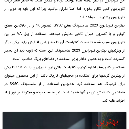
این تلویزیون در نظر گرفته شده کوچک بوده و ممکن است به خاطر سایز بزرگ
تلویزیون کمی تکان بخورد. اما اصلا نگران نباشید چرا که این پایه به خوبی از
تلویزیون پشتیبانی خواهد کرد.
بهترین تلویزیون 2023 سامسونگ یعنی S95C، تصاویر 4K را در بالاترین سطح
کیفی و با کمترین میزان تاخیر نمایش می‏‎دهد. استفاده از پنل VA در این
تلویزیون سبب شده تا نسبت کنتراست آن تا حد زیادی افزایش یابد. یکی دیگر
از ویژگی‎های بهترین تلویزیون 2023 سامسونگ این است که زاویه دید آن بسیار
گسترده است و به همین خاطر برای استفاده در فضاهای بزرگ مناسب است.
همانطور که پیشتر اشاره کردیم، کنتراست بالای این تلویزیون باعث شده تا یکی
از بهترین گزینه‎ها برای استفاده در محیط‎های تاریک باشد. از این محصول می‎توان
برای گیمینگ هم استفاده کرد. همچنین استفاده از از سامسونگ S95C در
فضاهایی که تابش نور در آن‎ها شدید است نیز مناسب بوده و می‎تواند بر نور زیاد
اطراف غلبه کند.