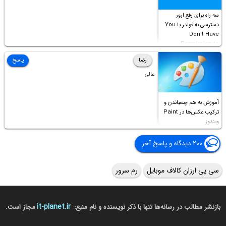
سه راه برای رفع ارور
دسترسی به فولدر یا You
Don’t Have
Permission to
Access this folder
رضا
پاسخ
عالی
آموزش به هم چسباندن و
ترکیب عکس‌ها در Paint
ویندوز
۲۰۰ دیدگاه و پاسخ آخر
سی پی ارزان کالاف موبایل
رم سرور
it-planet.ir
بازنشر مطالب در رسانه‌ها تنها با ذکر نویسنده و نام منبع:
مجاز است.