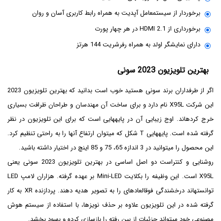
برخوردار از سیستم‎عامل آپدیت به همراه رابط کاربری آسان و روان
برخورداری از HDMI 2.1 در هر چهار پورت
دارای نمایشگر اولد به همراه رفرش‎ریت 144 هرتز
بهترین تلویزیون 2023 سونی
اگر از طرفداران برند سونی هستید خوب است بدانید که بهترین تلویزیون 2023
این شرکت X95L نام دارد و برای ساخت آن مهندسان و طراحان ظرافت بسیاری
خرج کرده‎اند. اوج زیبایی آن در پایه‎هایی است که برای این تلویزیون در نظر
گرفته شده است. پایه‎هایی T شکل که می‎توان ارتفاع آن‎ها را به راحتی تنظیم کرد.
این محصول را می‎توانید در 3 اندازه 65، 75 و 85 اینچ در اختیار داشته باشید.
روشنایی و کنتراست دو اصل اساسی در بهترین تلویزیون 2023 سونی یعنی
X95L است. این وظیفه را بکلایت Mini-LED بر عهده گرفته. هزاران لامپ LED
توانسته‎اند درخشندگی فوق‎العاده‎ای را به تصویر هدیه دهند. پردازنده XR به‎ کار
گرفته شده در این تلویزیون علاوه بر حذف نویزها، با استفاده از سیستم هوش
مصنوعی خود می‎تواند جزئیات از بین رفته را بازسازی کرده و بهبود بخشد.