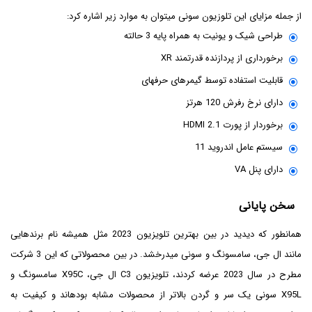
از جمله مزایای این تلوزیون سونی می‎توان به موارد زیر اشاره کرد:
طراحی شیک و یونیت به همراه پایه 3 حالته
برخورداری از پردازنده قدرتمند XR
قابلیت استفاده توسط گیمرهای حرفه‎ای
دارای نرخ رفرش 120 هرتز
برخوردار از پورت HDMI 2.1
سیستم عامل اندروید 11
دارای پنل VA
سخن پایانی
همان‎طور که دیدید در بین بهترین تلویزیون 2023 مثل همیشه نام برندهایی
مانند ال جی، سامسونگ و سونی می‎درخشد. در بین محصولاتی که این 3 شرکت
مطرح در سال 2023 عرضه کردند، تلویزیون C3 ال جی، X95C سامسونگ و
X95L سونی یک سر و گردن بالاتر از محصولات مشابه بوده‎اند و کیفیت به