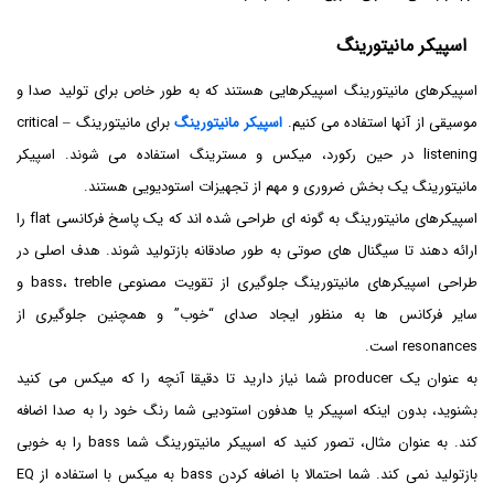
اسپیکر مانیتورینگ
اسپیکرهای مانیتورینگ اسپیکرهایی هستند که به طور خاص برای تولید صدا و
موسیقی از آنها استفاده می کنیم.
اسپیکر مانیتورینگ
برای مانیتورینگ – critical
listening در حین رکورد، میکس و مسترینگ استفاده می شوند. اسپیکر
مانیتورینگ یک بخش ضروری و مهم از تجهیزات استودیویی هستند.
اسپیکرهای مانیتورینگ به گونه ای طراحی شده اند که یک پاسخ فرکانسی flat را
ارائه دهند تا سیگنال های صوتی به طور صادقانه بازتولید شوند. هدف اصلی در
طراحی اسپیکرهای مانیتورینگ جلوگیری از تقویت مصنوعی bass، treble و
سایر فرکانس ها به منظور ایجاد صدای “خوب” و همچنین جلوگیری از
resonances است.
به عنوان یک producer شما نیاز دارید تا دقیقا آنچه را که میکس می کنید
بشنوید، بدون اینکه اسپیکر یا هدفون استودیی شما رنگ خود را به صدا اضافه
کند. به عنوان مثال، تصور کنید که اسپیکر مانیتورینگ شما bass را به خوبی
بازتولید نمی کند. شما احتمالا با اضافه کردن bass به میکس با استفاده از EQ