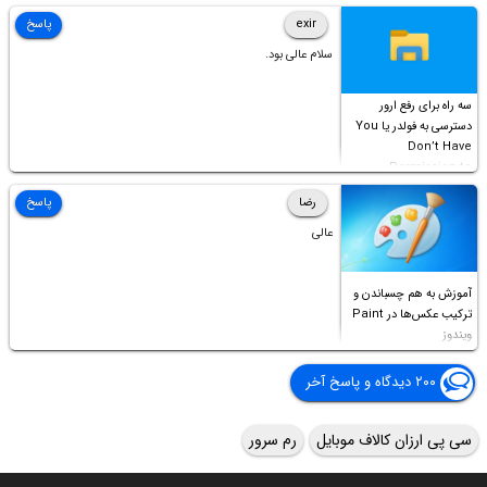
Access this folder
exir
پاسخ
سلام عالی بود.
سه راه برای رفع ارور
دسترسی به فولدر یا You
Don’t Have
Permission to
Access this folder
رضا
پاسخ
عالی
آموزش به هم چسباندن و
ترکیب عکس‌ها در Paint
ویندوز
۲۰۰ دیدگاه و پاسخ آخر
سی پی ارزان کالاف موبایل
رم سرور