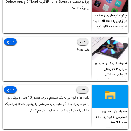
چرا تو قسمت iPhone Storage گزینه Offload و Delete App
رو دیگ نداره؟
چگونه اپ‌های بی‌استفاده
در آیفون را Offload کنیم؟
تفاوت حذف و آفلود اپ
چیست؟
علی
پاسخ
عالی بود⚘
آموزش کپی کردن سی‌دی
صوتی که فایل‌های ۱
کیلوبایتی به شکل
شورت‌کات در آن موجود
است!
exir
پاسخ
نکته: هارد تون رو به یک سیستم دارای ویندوز 10 وصل و روش اول
را انجام بدید. بعد اگر هارد رو به سیستمی با ویندوز مثلا 8 زدید دیگه
مشکلی تو باز کردن فایل ها ندارید. باز هم تشکر
سه راه برای رفع ارور
دسترسی به فولدر یا You
Don’t Have
Permission to