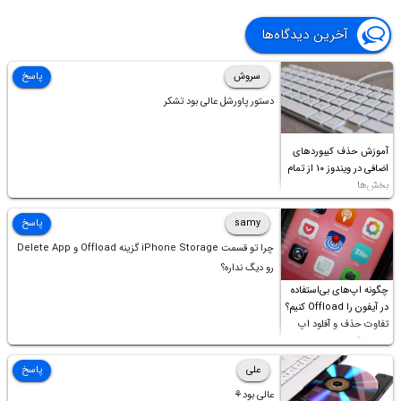
آخرین دیدگاه‌ها
سروش
پاسخ
دستور پاورشل عالی بود تشکر
آموزش حذف کیبوردهای
اضافی در ویندوز ۱۰ از تمام
بخش‌ها
samy
پاسخ
چرا تو قسمت iPhone Storage گزینه Offload و Delete App
رو دیگ نداره؟
چگونه اپ‌های بی‌استفاده
در آیفون را Offload کنیم؟
تفاوت حذف و آفلود اپ
چیست؟
علی
پاسخ
عالی بود⚘