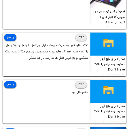
آموزش کپی کردن سی‌دی
صوتی که فایل‌های ۱
کیلوبایتی به شکل
شورت‌کات در آن موجود
است!
exir
پاسخ
نکته: هارد تون رو به یک سیستم دارای ویندوز 10 وصل و روش اول
را انجام بدید. بعد اگر هارد رو به سیستمی با ویندوز مثلا 8 زدید دیگه
مشکلی تو باز کردن فایل ها ندارید. باز هم تشکر
سه راه برای رفع ارور
دسترسی به فولدر یا You
Don’t Have
Permission to
Access this folder
exir
پاسخ
سلام عالی بود.
سه راه برای رفع ارور
دسترسی به فولدر یا You
Don’t Have
Permission to
Access this folder