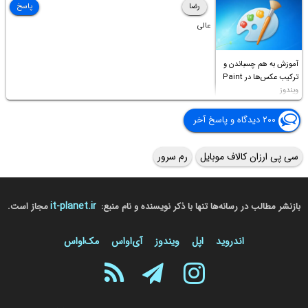
رضا
پاسخ
عالی
آموزش به هم چسباندن و
ترکیب عکس‌ها در Paint
ویندوز
۲۰۰ دیدگاه و پاسخ آخر
سی پی ارزان کالاف موبایل
رم سرور
it-planet.ir
بازنشر مطالب در رسانه‌ها تنها با ذکر نویسنده و نام منبع:
مجاز است.
اندروید
اپل
ویندوز
آی‌او‌اس
مک‌او‌اس