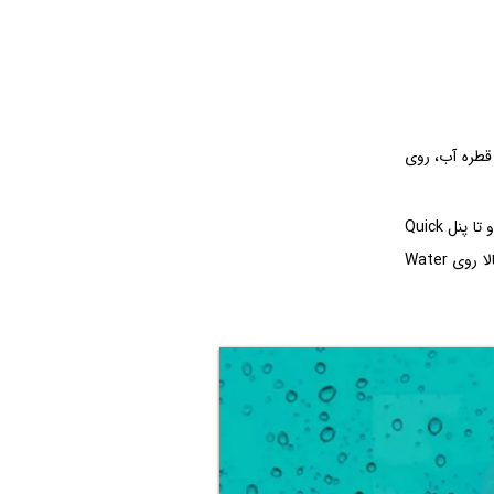
 قطره آب، روی
فعال کردن از طریق Quick settings: روی صفحه ساعت، انگشت خود را به سمت پایین بکشید و تا پنل Quick
settings برای شما باز شود. حالا روی نماد دو قطره آب ضربه بزنید تا منوی قفل آب باز شود. حالا روی Water