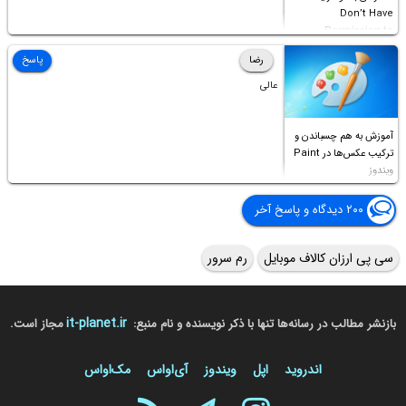
Don’t Have
Permission to
Access this folder
رضا
پاسخ
عالی
آموزش به هم چسباندن و
ترکیب عکس‌ها در Paint
ویندوز
۲۰۰ دیدگاه و پاسخ آخر
سی پی ارزان کالاف موبایل
رم سرور
it-planet.ir
بازنشر مطالب در رسانه‌ها تنها با ذکر نویسنده و نام منبع:
مجاز است.
اندروید
اپل
ویندوز
آی‌او‌اس
مک‌او‌اس