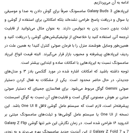
ادامه به آن می‌پردازیم.
ایرپادهای Galaxy Buds 3 سامسونگ صرفاً برای گوش دادن به صدا و موسیقی
یا سوال و دریافت پاسخ طراحی نشده‌اند بلکه امکاناتی برای استفاده از گوشی و
تبلت بدون دست زدن به دیوایس دارند. به عنوان مثال می‌توانید از قابلیت
ترجمه آنی استفاده کنید یا خلاصه‌ای از نوتیفیکیشن‌های گوشی را دریافت کنید و
همین‌طور وسایل هوشمند منزل را با فرمان صوتی کنترل کنید! به همین علت در
ردیف ایرپادهای پیشرفته و محبوب بازار قرار می‌گیرند. البته قیمت انواع ایرپاد
سامسونگ نسبت به ایرپادهایی با امکانات ساده و ابتدایی بیشتر است.
توجه داشته باشید که امکانات اشاره شده در مورد گلکسی بادز ۳ و مدل‌های
جدیدتر، در حال حاضر محدود است. یکی از مشکلات به فعال کردن دستیار
صوتی Gemini گوگل مربوط می‌شود. برای فعالسازی جمینای که دستیار صوتی
مبتنی بر هوش مصنوعی گوگل است و قابلیت‌های آن نسبت به گوگل اسیستنت
پیشرفته‌تر است، لازم است که سیستم عامل گوشی لااقل One UI 8 باشد. این
نسخه از One Ui یا سیستم عامل گوشی‌ها و تبلت‌های سامسونگ مبتنی بر
اندروید ۱۶ طراحی شده است. در زمان نگارش این خبر تنها گوشی Galaxy Z Flip
7 و Galaxy Z Fold 7 از این آپدیت جدید سامسونگ بهره می‌برند و به زودی