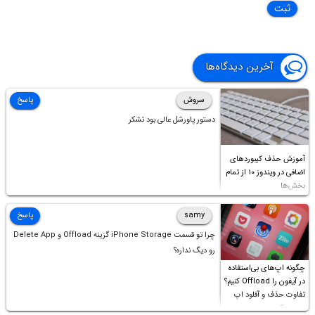
آخرین دیدگاه‌ها
سروش
پاسخ
دستور پاورشل عالی بود تشکر
آموزش حذف کیبوردهای
اضافی در ویندوز ۱۰ از تمام
بخش‌ها
samy
پاسخ
چرا تو قسمت iPhone Storage گزینه Offload و Delete App
رو دیگ نداره؟
چگونه اپ‌های بی‌استفاده
در آیفون را Offload کنیم؟
تفاوت حذف و آفلود اپ
چیست؟