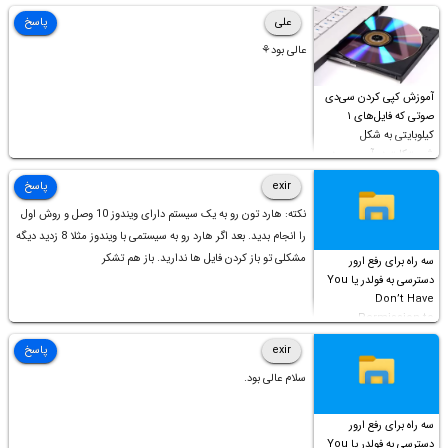
علی
پاسخ
عالی بود⚘
آموزش کپی کردن سی‌دی
صوتی که فایل‌های ۱
کیلوبایتی به شکل
شورت‌کات در آن موجود
است!
exir
پاسخ
نکته: هارد تون رو به یک سیستم دارای ویندوز 10 وصل و روش اول
را انجام بدید. بعد اگر هارد رو به سیستمی با ویندوز مثلا 8 زدید دیگه
مشکلی تو باز کردن فایل ها ندارید. باز هم تشکر
سه راه برای رفع ارور
دسترسی به فولدر یا You
Don’t Have
Permission to
Access this folder
exir
پاسخ
سلام عالی بود.
سه راه برای رفع ارور
دسترسی به فولدر یا You