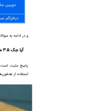
دوربین جل
دیافراگم نس
و در ادامه به سوالات مهم در مور
آیا جک ۳.۵ میلی‌متری هدفون در Galaxy S9‌ سامسونگ موجود است؟
پاسخ مثبت است. د
استفاده از هدفون‌ه