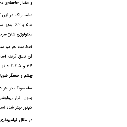
و مقدار حافظه‌ی ذخیره‌سازی نیز ۶۴، ۸
سامسونگ در این گو
۵.۸ و ۶.۲ اینچ است. ظرفیت
تکنولوژی شارژ سری
ضخامت هر دو مدل ۸.۵ میلی‌متر است و بدنه ب
آن تعلق گرفته اس
۲.۴ و ۵ گیگاهرتز را پشتیبانی می‌کند و همچنین
چشم
و
حسگر ضربا
سامسونگ در هر دو
بدون افزار رزولو
کم‌نور بهتر شده اس
در مقال
فیلم‌برداری