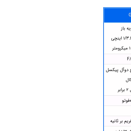
G
 دوآل پیکسل
ال
ر