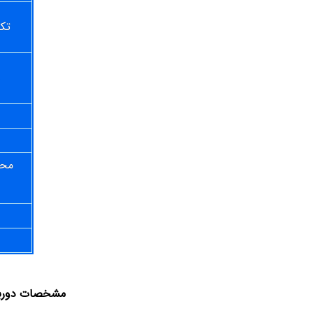
تکن
محا
مشخصات دوربین گلکسی 