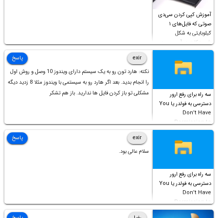
آموزش کپی کردن سی‌دی
صوتی که فایل‌های ۱
کیلوبایتی به شکل
شورت‌کات در آن موجود
است!
exir
پاسخ
نکته: هارد تون رو به یک سیستم دارای ویندوز 10 وصل و روش اول
را انجام بدید. بعد اگر هارد رو به سیستمی با ویندوز مثلا 8 زدید دیگه
مشکلی تو باز کردن فایل ها ندارید. باز هم تشکر
سه راه برای رفع ارور
دسترسی به فولدر یا You
Don’t Have
Permission to
Access this folder
exir
پاسخ
سلام عالی بود.
سه راه برای رفع ارور
دسترسی به فولدر یا You
Don’t Have
Permission to
Access this folder
رضا
پاسخ