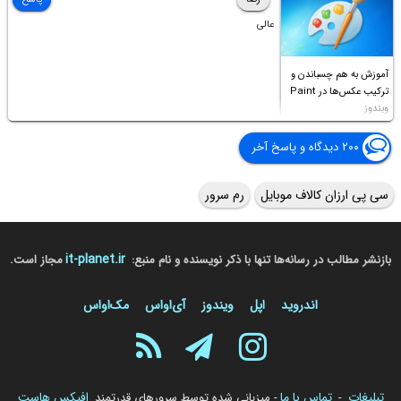
عالی
آموزش به هم چسباندن و
ترکیب عکس‌ها در Paint
ویندوز
۲۰۰ دیدگاه و پاسخ آخر
سی پی ارزان کالاف موبایل
رم سرور
it-planet.ir
بازنشر مطالب در رسانه‌ها تنها با ذکر نویسنده و نام منبع:
مجاز است.
اندروید
اپل
ویندوز
آی‌او‌اس
مک‌او‌اس
تبلیغات
تماس با ما
افیکس هاست
-
- میزبانی شده توسط سرورهای قدرتمند