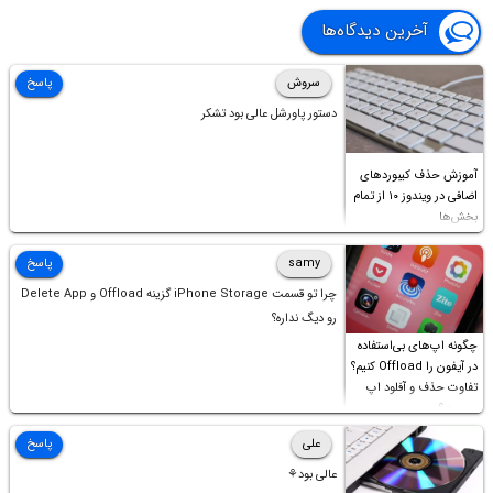
آخرین دیدگاه‌ها
سروش
پاسخ
دستور پاورشل عالی بود تشکر
آموزش حذف کیبوردهای
اضافی در ویندوز ۱۰ از تمام
بخش‌ها
samy
پاسخ
چرا تو قسمت iPhone Storage گزینه Offload و Delete App
رو دیگ نداره؟
چگونه اپ‌های بی‌استفاده
در آیفون را Offload کنیم؟
تفاوت حذف و آفلود اپ
چیست؟
علی
پاسخ
عالی بود⚘