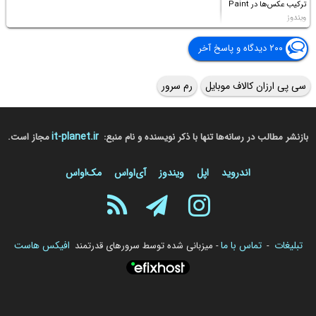
ترکیب عکس‌ها در Paint
ویندوز
۲۰۰ دیدگاه و پاسخ آخر
سی پی ارزان کالاف موبایل
رم سرور
it-planet.ir
بازنشر مطالب در رسانه‌ها تنها با ذکر نویسنده و نام منبع:
مجاز است.
اندروید
اپل
ویندوز
آی‌او‌اس
مک‌او‌اس
تبلیغات
تماس با ما
افیکس هاست
-
- میزبانی شده توسط سرورهای قدرتمند