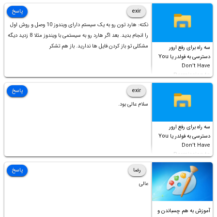
است!
exir
پاسخ
نکته: هارد تون رو به یک سیستم دارای ویندوز 10 وصل و روش اول
را انجام بدید. بعد اگر هارد رو به سیستمی با ویندوز مثلا 8 زدید دیگه
مشکلی تو باز کردن فایل ها ندارید. باز هم تشکر
سه راه برای رفع ارور
دسترسی به فولدر یا You
Don’t Have
Permission to
Access this folder
exir
پاسخ
سلام عالی بود.
سه راه برای رفع ارور
دسترسی به فولدر یا You
Don’t Have
Permission to
Access this folder
رضا
پاسخ
عالی
آموزش به هم چسباندن و