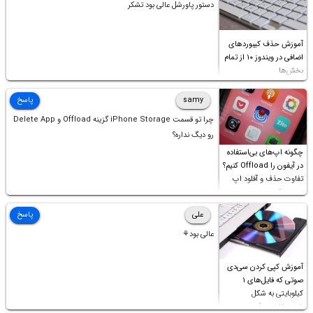
دستور پاورشل عالی بود تشکر
آموزش حذف کیبوردهای
اضافی در ویندوز ۱۰ از تمام
بخش‌ها
samy
پاسخ
چرا تو قسمت iPhone Storage گزینه Offload و Delete App
رو دیگ نداره؟
چگونه اپ‌های بی‌استفاده
در آیفون را Offload کنیم؟
تفاوت حذف و آفلود اپ
چیست؟
علی
پاسخ
عالی بود⚘
آموزش کپی کردن سی‌دی
صوتی که فایل‌های ۱
کیلوبایتی به شکل
شورت‌کات در آن موجود