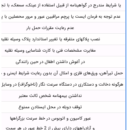
یا شرایط مندرج در گواهینامه از قبیل استفاده از عینک، سمعک، با ت
عدم توجه به فرمان ایست یا پرچم مراقبین عبور و مرور محصلین با 
عدم رعایت مقررات حمل بار
نصب پلاک­های متفرقه یا تغییر استاندارد پلاک وسیله نقلیه
مغایرت مشخصات فنی با کارت شناسایی وسیله نقلیه
در آغوش داشتن اطفال در حین رانندگی
حمل تیرآهن، ورق‌های فلزی و امثال آن بدون رعایت شرایط ایمنی و م
هرگونه دخالت و دستکاری در دستگاه سرعت نگار (تاخوگراف) در وسایل 
نداشتن بیمه­نامه شخص ثالث معتبر
توقف دوبله در محل ایستادن ممنوع
عبور کامیون و اتوبوس در خط سرعت بزرگراه­ها
و آزادراه­های دارای بیش از 2 خط عبور در هر سمت