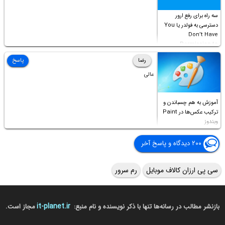
سه راه برای رفع ارور
دسترسی به فولدر یا You
Don’t Have
Permission to
Access this folder
رضا
پاسخ
عالی
آموزش به هم چسباندن و
ترکیب عکس‌ها در Paint
ویندوز
۲۰۰ دیدگاه و پاسخ آخر
سی پی ارزان کالاف موبایل
رم سرور
it-planet.ir
بازنشر مطالب در رسانه‌ها تنها با ذکر نویسنده و نام منبع:
مجاز است.