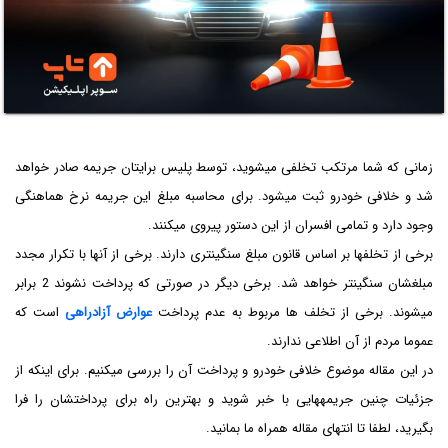
زمانی که شما مرتکب تخلفی می­شوید، توسط پلیس برای­تان جریمه صادر خواهد
شد و خلافی خودرو ثبت می­شود. برای محاسبه مبلغ این جریمه نرخ هماهنگی
وجود دارد و تمامی افسران از این دستور پیروی می­کنند.
برخی از تخلف­­ها بر اساس قانون مبلغ سنگین­تری دارند. برخی از آنها با تکرار مجدد
مبلغ­شان سنگین­تر خواهد شد. برخی دیگر در صورتی که پرداخت نشوند 2 برابر
می­شوند. برخی از تخلف ها مربوط به عدم پرداخت
عوارض آزادراهی
است که
عموما مردم از آن اطلاعی ندارند.
در این مقاله موضوع خلافی خودرو و پرداخت آن را بررسی می­کنیم. برای اینکه از
جزئیات چنین جریمه­هایی با خبر شوید و بهترین راه برای پرداخت­شان را فرا
بگیرید، لطفا تا انتهای مقاله همراه ما بمانید.