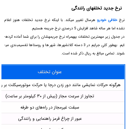
نرخ جدید تخلف­های رانندگی
نرخ
خلافی خودرو
هرسال تغییر می­کند. با اینکه نرخ جدید تخلفات هنوز اعلام
نشده اما هر ساله شاهد افزایش 5 درصدی نرخ جریمه هستیم.
در جدول زیر مهم­ترین تخلفات به­همراه نرخ جریمه­شان را برای شما آماده کرده­
ایم. به­طور کلی جرایم در 3 دسته کلان­شهر­ها، شهر­ها و رو­ستا­ها تقسیم­بندی می­
شوند. تمامی مبالغ به ریال ذکر شده است.
عنوان تختلف
هرگونه حرکات نمایشی مانند دور زدن درجا یا حرکت موتورسیکلت بر 
تجاوز از سرعت مجاز (بیش از ۳۰ کیلومتر بر ساعت)
سبقت غیرمجاز در راه‌های دو طرفه
عبور از چراغ قرمز راهنمایی و رانندگی