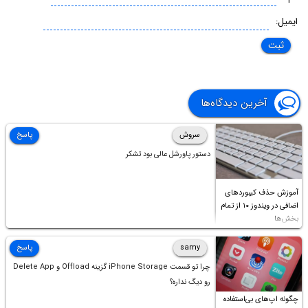
ایمیل:
آخرین دیدگاه‌ها
سروش
پاسخ
دستور پاورشل عالی بود تشکر
آموزش حذف کیبوردهای
اضافی در ویندوز ۱۰ از تمام
بخش‌ها
samy
پاسخ
چرا تو قسمت iPhone Storage گزینه Offload و Delete App
رو دیگ نداره؟
چگونه اپ‌های بی‌استفاده