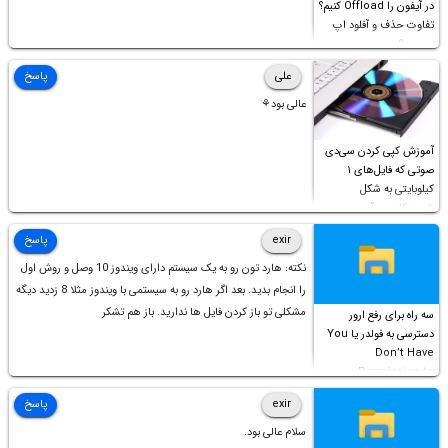
در آیفون را Offload کنیم؟
تفاوت حذف و آفلود اپ
چیست؟
علی
پاسخ
عالی بود⚘
آموزش کپی کردن سی‌دی
صوتی که فایل‌های ۱
کیلوبایتی به شکل
شورت‌کات در آن موجود
است!
exir
پاسخ
نکته: هارد تون رو به یک سیستم دارای ویندوز 10 وصل و روش اول
را انجام بدید. بعد اگر هارد رو به سیستمی با ویندوز مثلا 8 زدید دیگه
مشکلی تو باز کردن فایل ها ندارید. باز هم تشکر
سه راه برای رفع ارور
دسترسی به فولدر یا You
Don’t Have
Permission to
Access this folder
exir
پاسخ
سلام عالی بود.