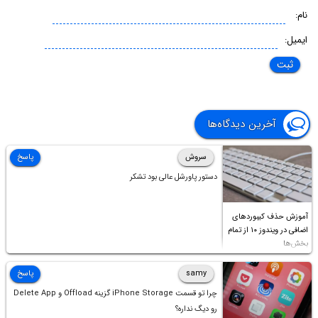
نام:
ایمیل:
آخرین دیدگاه‌ها
سروش
پاسخ
دستور پاورشل عالی بود تشکر
آموزش حذف کیبوردهای
اضافی در ویندوز ۱۰ از تمام
بخش‌ها
samy
پاسخ
چرا تو قسمت iPhone Storage گزینه Offload و Delete App
رو دیگ نداره؟