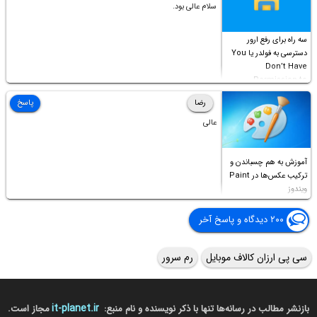
سلام عالی بود.
سه راه برای رفع ارور
دسترسی به فولدر یا You
Don’t Have
Permission to
Access this folder
رضا
پاسخ
عالی
آموزش به هم چسباندن و
ترکیب عکس‌ها در Paint
ویندوز
۲۰۰ دیدگاه و پاسخ آخر
سی پی ارزان کالاف موبایل
رم سرور
it-planet.ir
بازنشر مطالب در رسانه‌ها تنها با ذکر نویسنده و نام منبع:
مجاز است.