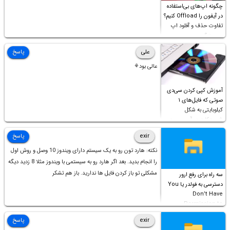
چگونه اپ‌های بی‌استفاده
در آیفون را Offload کنیم؟
تفاوت حذف و آفلود اپ
چیست؟
علی
پاسخ
عالی بود⚘
آموزش کپی کردن سی‌دی
صوتی که فایل‌های ۱
کیلوبایتی به شکل
شورت‌کات در آن موجود
است!
exir
پاسخ
نکته: هارد تون رو به یک سیستم دارای ویندوز 10 وصل و روش اول
را انجام بدید. بعد اگر هارد رو به سیستمی با ویندوز مثلا 8 زدید دیگه
مشکلی تو باز کردن فایل ها ندارید. باز هم تشکر
سه راه برای رفع ارور
دسترسی به فولدر یا You
Don’t Have
Permission to
Access this folder
exir
پاسخ