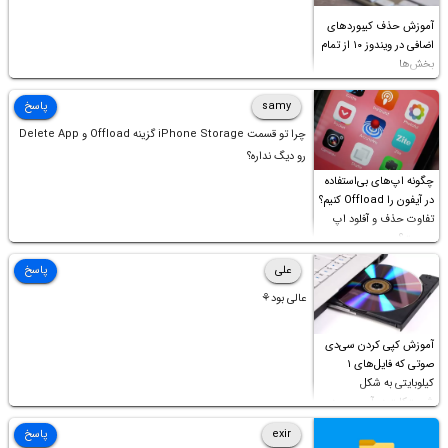
آموزش حذف کیبوردهای
اضافی در ویندوز ۱۰ از تمام
بخش‌ها
samy
پاسخ
چرا تو قسمت iPhone Storage گزینه Offload و Delete App
رو دیگ نداره؟
چگونه اپ‌های بی‌استفاده
در آیفون را Offload کنیم؟
تفاوت حذف و آفلود اپ
چیست؟
علی
پاسخ
عالی بود⚘
آموزش کپی کردن سی‌دی
صوتی که فایل‌های ۱
کیلوبایتی به شکل
شورت‌کات در آن موجود
است!
exir
پاسخ