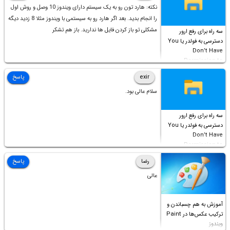
نکته: هارد تون رو به یک سیستم دارای ویندوز 10 وصل و روش اول
را انجام بدید. بعد اگر هارد رو به سیستمی با ویندوز مثلا 8 زدید دیگه
مشکلی تو باز کردن فایل ها ندارید. باز هم تشکر
سه راه برای رفع ارور
دسترسی به فولدر یا You
Don’t Have
Permission to
Access this folder
exir
پاسخ
سلام عالی بود.
سه راه برای رفع ارور
دسترسی به فولدر یا You
Don’t Have
Permission to
Access this folder
رضا
پاسخ
عالی
آموزش به هم چسباندن و
ترکیب عکس‌ها در Paint
ویندوز