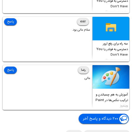
دسترسی به فولدر یا You
Don’t Have
Permission to
Access this folder
exir
پاسخ
سلام عالی بود.
سه راه برای رفع ارور
دسترسی به فولدر یا You
Don’t Have
Permission to
Access this folder
رضا
پاسخ
عالی
آموزش به هم چسباندن و
ترکیب عکس‌ها در Paint
ویندوز
۲۰۰ دیدگاه و پاسخ آخر