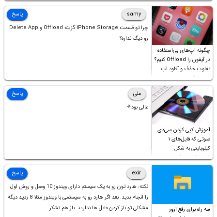
samy
پاسخ
چرا تو قسمت iPhone Storage گزینه Offload و Delete App
رو دیگ نداره؟
چگونه اپ‌های بی‌استفاده
در آیفون را Offload کنیم؟
تفاوت حذف و آفلود اپ
چیست؟
علی
پاسخ
عالی بود⚘
آموزش کپی کردن سی‌دی
صوتی که فایل‌های ۱
کیلوبایتی به شکل
شورت‌کات در آن موجود
است!
exir
پاسخ
نکته: هارد تون رو به یک سیستم دارای ویندوز 10 وصل و روش اول
را انجام بدید. بعد اگر هارد رو به سیستمی با ویندوز مثلا 8 زدید دیگه
مشکلی تو باز کردن فایل ها ندارید. باز هم تشکر
سه راه برای رفع ارور