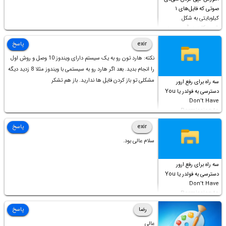
صوتی که فایل‌های ۱
کیلوبایتی به شکل
شورت‌کات در آن موجود
است!
exir
پاسخ
نکته: هارد تون رو به یک سیستم دارای ویندوز 10 وصل و روش اول
را انجام بدید. بعد اگر هارد رو به سیستمی با ویندوز مثلا 8 زدید دیگه
مشکلی تو باز کردن فایل ها ندارید. باز هم تشکر
سه راه برای رفع ارور
دسترسی به فولدر یا You
Don’t Have
Permission to
Access this folder
exir
پاسخ
سلام عالی بود.
سه راه برای رفع ارور
دسترسی به فولدر یا You
Don’t Have
Permission to
Access this folder
رضا
پاسخ
عالی