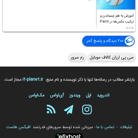
آموزش به هم چسباندن و
ترکیب عکس‌ها در Paint
ویندوز
۲۰۰ دیدگاه و پاسخ آخر
سی پی ارزان کالاف موبایل
رم سرور
it-planet.ir
بازنشر مطالب در رسانه‌ها تنها با ذکر نویسنده و نام منبع:
مجاز است.
اندروید
اپل
ویندوز
آی‌او‌اس
مک‌او‌اس
تبلیغات
تماس با ما
افیکس هاست
-
- میزبانی شده توسط سرورهای قدرتمند