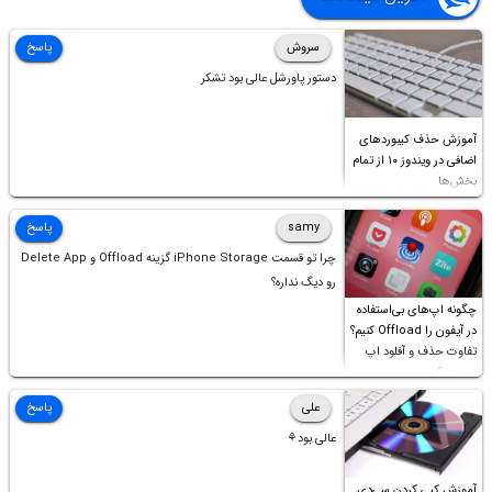
سروش
پاسخ
دستور پاورشل عالی بود تشکر
آموزش حذف کیبوردهای
اضافی در ویندوز ۱۰ از تمام
بخش‌ها
samy
پاسخ
چرا تو قسمت iPhone Storage گزینه Offload و Delete App
رو دیگ نداره؟
چگونه اپ‌های بی‌استفاده
در آیفون را Offload کنیم؟
تفاوت حذف و آفلود اپ
چیست؟
علی
پاسخ
عالی بود⚘
آموزش کپی کردن سی‌دی