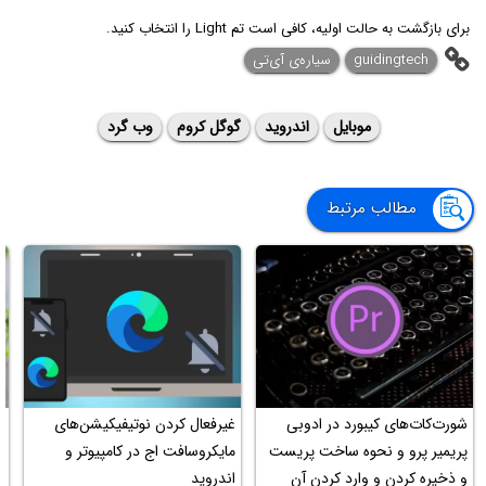
برای بازگشت به حالت اولیه، کافی است تم Light را انتخاب کنید.
guidingtech
سیاره‌ی آی‌تی
موبایل
اندروید
گوگل کروم
وب گرد
مطالب مرتبط
شورت‌کات‌های کیبورد در ادوبی
غیرفعال کردن نوتیفیکیشن‌های
چ
پریمیر پرو و نحوه ساخت پریست
مایکروسافت اج در کامپیوتر و
ک
و ذخیره کردن و وارد کردن آن
اندروید