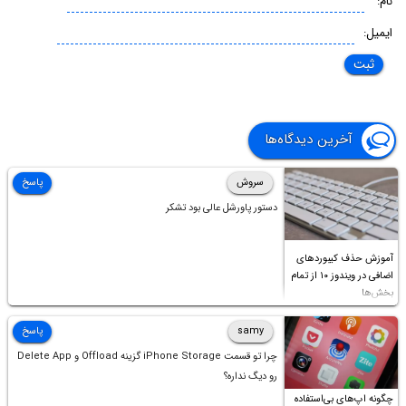
نام:
ایمیل:
آخرین دیدگاه‌ها
سروش
پاسخ
دستور پاورشل عالی بود تشکر
آموزش حذف کیبوردهای
اضافی در ویندوز ۱۰ از تمام
بخش‌ها
samy
پاسخ
چرا تو قسمت iPhone Storage گزینه Offload و Delete App
رو دیگ نداره؟
چگونه اپ‌های بی‌استفاده