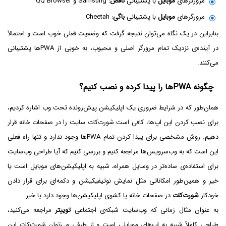
مرورگرهای
موبایل
با پشتیبانی
ناقص
: Samsung و QQ Browser
مرورگرهای
موبایل
با پشتیبانی
باگی
: Cheetah
بنابراین در یک نگاه می‌توان نتیجه گرفت که وضعیت فعلی خوب است و احتمالاً
در آینده‌ی نزدیک تمام مرورگر اصلی و محبوب، به خوبی از PWAها پشتیبانی
می‌کنند.
چگونه PWAها را پیدا کرده و نصب کنیم؟
همان‌طور که در شرایط ضروری یک اپلیکیشن پیش‌رونده تحت وب اشاره کردیم،
برای نصب کردن این اپ‌ها، کافی است شورت‌کات سایت را در صفحات خانه قرار
دهیم. روش مشخصی برای پیدا کردن تمام PWAها وجود ندارد و تنها راه فعلی
این است که به وب‌سرویس‌ها مراجعه کنیم و بررسی کنیم که آیا طراحی وب‌سایت
برای استفاده‌ی ساده‌تر در وسایل همراه، شبیه به اپلیکیشن‌های موبایل است یا
خیر و همین‌طور امکاناتی مثل نمایش نوتیفیکیشن و دکمه‌ای برای قرار دادن
خودکار
شورت‌کات
در صفحات خانه یا کشوی اپلیکیشن‌ها وجود دارد یا خیر.
به عنوان مثال زمانی که وب‌سایت شبکه‌ی اجتماعی
توییتر
مراجعه می‌کنید،
طراحی کاملاً شبیه به اپ‌های موبایلی است و از طرفی می‌توان شورت‌کات این