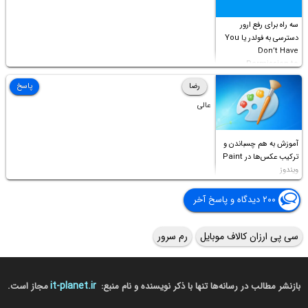
سه راه برای رفع ارور
دسترسی به فولدر یا You
Don’t Have
Permission to
Access this folder
رضا
پاسخ
عالی
آموزش به هم چسباندن و
ترکیب عکس‌ها در Paint
ویندوز
۲۰۰ دیدگاه و پاسخ آخر
سی پی ارزان کالاف موبایل
رم سرور
it-planet.ir
بازنشر مطالب در رسانه‌ها تنها با ذکر نویسنده و نام منبع:
مجاز است.