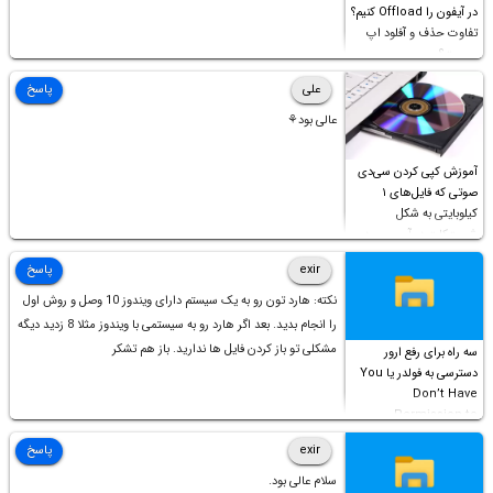
در آیفون را Offload کنیم؟
تفاوت حذف و آفلود اپ
چیست؟
علی
پاسخ
عالی بود⚘
آموزش کپی کردن سی‌دی
صوتی که فایل‌های ۱
کیلوبایتی به شکل
شورت‌کات در آن موجود
است!
exir
پاسخ
نکته: هارد تون رو به یک سیستم دارای ویندوز 10 وصل و روش اول
را انجام بدید. بعد اگر هارد رو به سیستمی با ویندوز مثلا 8 زدید دیگه
مشکلی تو باز کردن فایل ها ندارید. باز هم تشکر
سه راه برای رفع ارور
دسترسی به فولدر یا You
Don’t Have
Permission to
Access this folder
exir
پاسخ
سلام عالی بود.