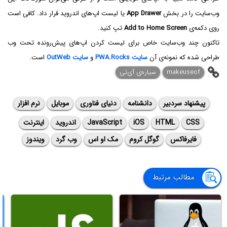
وب‌سایت را در بخش
App Drawer‌
یا لیست اپ‌های اندروید قرار داد. کافی است
روی دکمه‌ی
Add to Home Screen
تپ کنید.
تاکنون چند وب‌سایت خاص برای لیست کردن اپ‌های پیش‌رونده تحت وب
طراحی شده که نمونه‌ی آن
سایت PWA.Rocks
و
سایت OutWeb
است.
makeuseof
سیاره‌ی آی‌تی
پیشنهاد سردبیر
دانشنامه
دنیای فناوری
موبایل
نرم افزار
CSS
HTML
iOS
JavaScript
اندروید
اینترنت
فایرفاکس
گوگل کروم
مک او اس
وب گرد
ویندوز
مطالب مرتبط