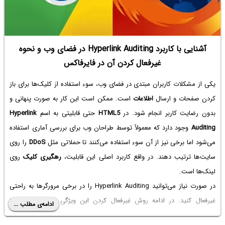
آشنایی با کاربرد Hyperlink Auditing در فضای وب و نحوه
غیرفعال کردن آن در فایرفاکس
یکی از مشکلات کاربران مبتدی در فضای وب، سوء استفاده از کلیک‌ها برای باز
کردن صفحات و ارسال
اطلاعات
است. ممکن است این کار به صورت پنهانی و
بدون رضایت کاربر انجام شود. در
HTML5‌
حتی قابلیتی به اسم
Hyperlink
Auditing
وجود دارد که معمولاً توسط طراحان وب برای بررسی آماری استفاده
می‌شود اما برخی نیز از آن سوء استفاده می‌کنند تا حملاتی مثل
DDoS
را روی
سایت‌ها ترتیب دهند. در واقع کاربرد اصلی این قابلیت،
رهگیری کلیک
روی
لینک‌ها است.
در صورت نیاز می‌توانید Hyperlink Auditing را در برخی مرورگرها به راحتی
غیرفعال کنید. در ادامه روش غیرفعال کردن این ویژگی در مرورگر موزیلا
ادامه‌ی مطلب ...
فایرفاکس
و همین‌طور نسخه‌های قدیمی
گوگل کروم
را بررسی می‌کنیم.