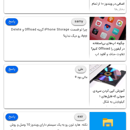
اضافی در ویندوز ۱۰ از تمام
بخش‌ها
samy
پاسخ
چرا تو قسمت iPhone Storage گزینه Offload و Delete
App رو دیگ نداره؟
چگونه اپ‌های بی‌استفاده
در آیفون را Offload کنیم؟
تفاوت حذف و آفلود اپ
چیست؟
علی
پاسخ
عالی بود⚘
آموزش کپی کردن سی‌دی
صوتی که فایل‌های ۱
کیلوبایتی به شکل
شورت‌کات در آن موجود
است!
exir
پاسخ
نکته: هارد تون رو به یک سیستم دارای ویندوز 10 وصل و روش