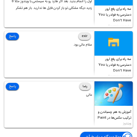
اول را انجام بدید. بعد اگر هارد رو به سیستمی با ویندوز مثلا 8
زدید دیگه مشکلی تو باز کردن فایل ها ندارید. باز هم تشکر
سه راه برای رفع ارور
دسترسی به فولدر یا You
Don’t Have
Permission to
Access this folder
exir
پاسخ
سلام عالی بود.
سه راه برای رفع ارور
دسترسی به فولدر یا You
Don’t Have
Permission to
Access this folder
رضا
پاسخ
عالی
آموزش به هم چسباندن و
ترکیب عکس‌ها در Paint
ویندوز
۲۰۰ دیدگاه و پاسخ آخر