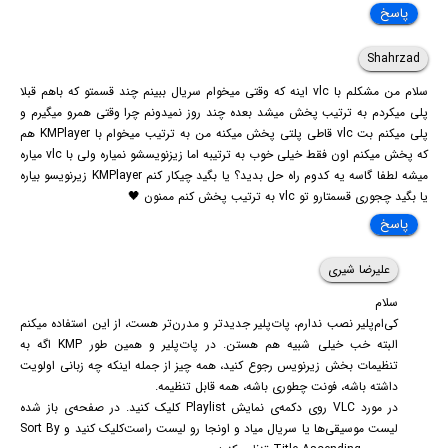
پاسخ
Shahrzad
سلام من مشکلم با vlc اینه که وقتی میخوام سریال ببینم چند قسمتو که باهم قبلا
پلی میکردم به ترتیب پخش میشد بعده چند روز نمیدونم چرا وقتی همرو میگیرم و
پلی میکنم بت vlc قاطی پلتی پخش میکنه من به ترتیب میخوام با KMPlayer هم
که پخش میکنم اون فقط خیلی خوب به ترتیبه اما زیزنویسشو نمیاره ولی با vlc میاره
میشه لطفا گاسه یه کدوم راه حل بدید؟ یا بگید چیکار کنم KMPlayer زیرنویسو بیاره
یا بگید چجوری قسمتارو تو vlc به ترتیب پخش کنم ممنون 🖤
پاسخ
علیرضا شیری
سلام
کی‌ام‌پلیر نصب ندارم، پات‌پلیر جدیدتر و مدرن‌تر هست، از این استفاده میکنم
البته خب خیلی شبیه هم هستن. در پات‌پلیر و همین طور KMP اگه به
تنظیمات بخش زیرنویس رجوع کنید، همه چیز از جمله اینکه چه زبانی اولویت
داشته باشه، فونت چطوری باشه، همه قابل تنظیمه.
در مورد VLC روی دکمه‌ی نمایش Playlist کلیک کنید. در صفحه‌ی باز شده
لیست موسیقی‌ها یا سریال میاد و اونجا رو لیست راست‌کلیک کنید و Sort By