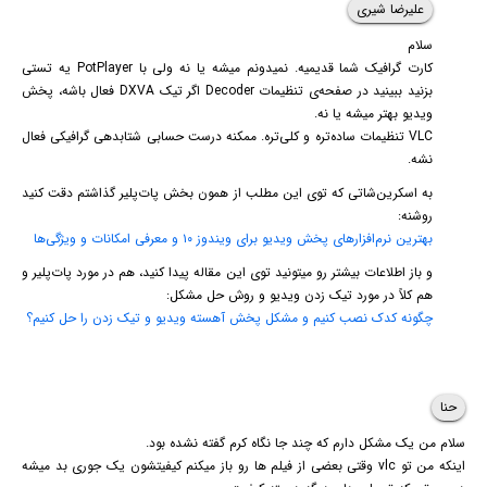
علیرضا شیری
سلام
کارت گرافیک شما قدیمیه. نمیدونم میشه یا نه ولی با PotPlayer یه تستی
بزنید ببینید در صفحه‌ی تنظیمات Decoder اگر تیک DXVA فعال باشه، پخش
ویدیو بهتر میشه یا نه.
VLC‌ تنظیمات ساده‌تره و کلی‌تره. ممکنه درست حسابی شتابدهی گرافیکی فعال
نشه.
به اسکرین‌شاتی که توی این مطلب از همون بخش پات‌پلیر گذاشتم دقت کنید
روشنه:
بهترین نرم‌افزارهای پخش ویدیو برای ویندوز ۱۰ و معرفی امکانات و ویژگی‌ها
و باز اطلاعات بیشتر رو میتونید توی این مقاله پیدا کنید، هم در مورد پات‌پلیر و
هم کلاً در مورد تیک زدن ویدیو و روش حل مشکل:
چگونه کدک نصب کنیم و مشکل پخش آهسته ویدیو و تیک زدن را حل کنیم؟
حنا
سلام من یک مشکل دارم که چند جا نگاه کرم گفته نشده بود.
اینکه من تو vlc وقتی بعضی از فیلم ها رو باز میکنم کیفیتشون یک جوری بد میشه