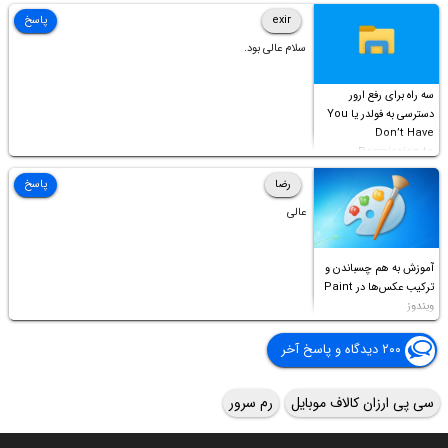
Access this folder
exir
پاسخ
سلام عالی بود.
سه راه برای رفع ارور
دسترسی به فولدر یا You
Don’t Have
Permission to
Access this folder
رضا
پاسخ
عالی
آموزش به هم چسباندن و
ترکیب عکس‌ها در Paint
ویندوز
۲۰۰ دیدگاه و پاسخ آخر
سی پی ارزان کالاف موبایل
رم سرور