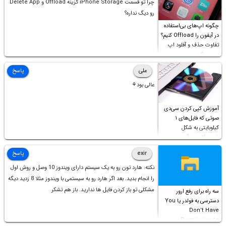
چرا تو قسمت iPhone Storage گزینه Offload و Delete App
رو دیگ نداره؟
چگونه اپ‌های بی‌استفاده
در آیفون را Offload کنیم؟
تفاوت حذف و آفلود اپ
چیست؟
علی
پاسخ
عالی بود⚘
آموزش کپی کردن سی‌دی
صوتی که فایل‌های ۱
کیلوبایتی به شکل
شورت‌کات در آن موجود
است!
exir
پاسخ
نکته: هارد تون رو به یک سیستم دارای ویندوز 10 وصل و روش اول
را انجام بدید. بعد اگر هارد رو به سیستمی با ویندوز مثلا 8 زدید دیگه
مشکلی تو باز کردن فایل ها ندارید. باز هم تشکر
سه راه برای رفع ارور
دسترسی به فولدر یا You
Don’t Have
Permission to