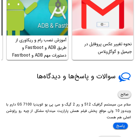
آموزش نصب رام و ریکاوری از
ب
نحوه تغییر عکس پروفایل در
طریق ADB و Fastboot و
جیمیل و گوگل‌پلاس
دستورات مهم ADB و Fastboot
ان
سوالات و پاسخ‌ها و دیدگاه‌ها
صالح
سلام من سیستمم گرافیک 512 و رم 2 گیگ و سی پی یو انویدیا 7100 GS دارم با
ویندوز 10 ولی موقع پخش فیلم همش پارازیت میندازه مشکل از چیه رو رزلوشن
اصلی هم هست
پاسخ