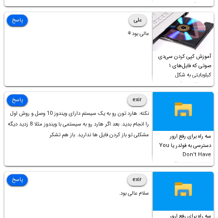
چیست؟
علی
پاسخ
عالی بود⚘
آموزش کپی کردن سی‌دی
صوتی که فایل‌های ۱
کیلوبایتی به شکل
شورت‌کات در آن موجود
است!
exir
پاسخ
نکته: هارد تون رو به یک سیستم دارای ویندوز 10 وصل و روش اول
را انجام بدید. بعد اگر هارد رو به سیستمی با ویندوز مثلا 8 زدید دیگه
مشکلی تو باز کردن فایل ها ندارید. باز هم تشکر
سه راه برای رفع ارور
دسترسی به فولدر یا You
Don’t Have
Permission to
Access this folder
exir
پاسخ
سلام عالی بود.
سه راه برای رفع ارور