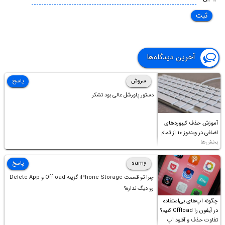
آخرین دیدگاه‌ها
سروش
پاسخ
دستور پاورشل عالی بود تشکر
آموزش حذف کیبوردهای
اضافی در ویندوز ۱۰ از تمام
بخش‌ها
samy
پاسخ
چرا تو قسمت iPhone Storage گزینه Offload و Delete App
رو دیگ نداره؟
چگونه اپ‌های بی‌استفاده
در آیفون را Offload کنیم؟
تفاوت حذف و آفلود اپ