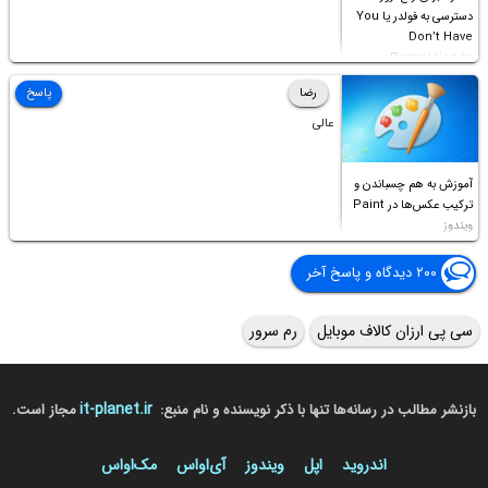
دسترسی به فولدر یا You
Don’t Have
Permission to
Access this folder
رضا
پاسخ
عالی
آموزش به هم چسباندن و
ترکیب عکس‌ها در Paint
ویندوز
۲۰۰ دیدگاه و پاسخ آخر
سی پی ارزان کالاف موبایل
رم سرور
it-planet.ir
بازنشر مطالب در رسانه‌ها تنها با ذکر نویسنده و نام منبع:
مجاز است.
اندروید
اپل
ویندوز
آی‌او‌اس
مک‌او‌اس