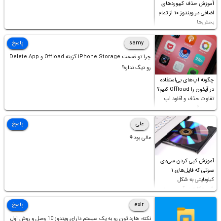
آموزش حذف کیبوردهای
اضافی در ویندوز ۱۰ از تمام
بخش‌ها
samy
پاسخ
چرا تو قسمت iPhone Storage گزینه Offload و Delete App
رو دیگ نداره؟
چگونه اپ‌های بی‌استفاده
در آیفون را Offload کنیم؟
تفاوت حذف و آفلود اپ
چیست؟
علی
پاسخ
عالی بود⚘
آموزش کپی کردن سی‌دی
صوتی که فایل‌های ۱
کیلوبایتی به شکل
شورت‌کات در آن موجود
است!
exir
پاسخ
نکته: هارد تون رو به یک سیستم دارای ویندوز 10 وصل و روش اول