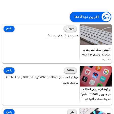
آخرین دیدگاه‌ها
سروش
پاسخ
دستور پاورشل عالی بود تشکر
آموزش حذف کیبوردهای
اضافی در ویندوز ۱۰ از تمام
بخش‌ها
samy
پاسخ
چرا تو قسمت iPhone Storage گزینه Offload و Delete App
رو دیگ نداره؟
چگونه اپ‌های بی‌استفاده
در آیفون را Offload کنیم؟
تفاوت حذف و آفلود اپ
چیست؟
علی
پاسخ