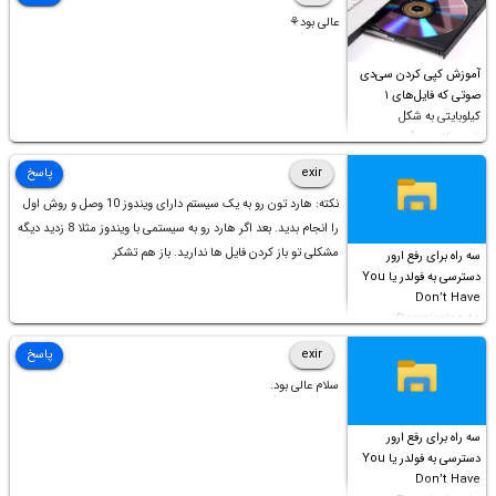
عالی بود⚘
آموزش کپی کردن سی‌دی
صوتی که فایل‌های ۱
کیلوبایتی به شکل
شورت‌کات در آن موجود
است!
exir
پاسخ
نکته: هارد تون رو به یک سیستم دارای ویندوز 10 وصل و روش اول
را انجام بدید. بعد اگر هارد رو به سیستمی با ویندوز مثلا 8 زدید دیگه
مشکلی تو باز کردن فایل ها ندارید. باز هم تشکر
سه راه برای رفع ارور
دسترسی به فولدر یا You
Don’t Have
Permission to
Access this folder
exir
پاسخ
سلام عالی بود.
سه راه برای رفع ارور
دسترسی به فولدر یا You
Don’t Have