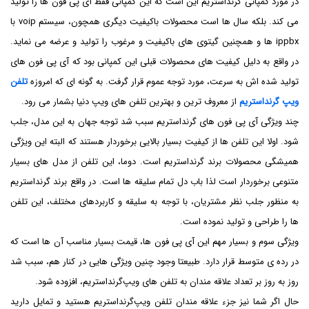
در مورد کمپانی گرنداستریم این است که این کمپانی فقط آی پی فون ها را تولید
می کند. بلکه سال ها است محصولات باکیفیت دیگری همچون، سیستم voip با
ippbx ها و همچنین گیتوی های باکیفیت و مرغوب را تولید و عرضه می نماید.
در واقع به دلیل کیفیت های محصولات قبلی این کمپانی بود که آی پی فون های
تولید شده اش به سرعت، مورد توجه عموم قرار گرفت. به گونه ای که امروزه
تلفن
ویپ گرنداستریم
از معروف ترین و بهترین تلفن های ویپ دنیا بشمار می رود.
چند ویژگی آی پی فون های گرنداستریم سبب شد توجه جهان به این مدل، جلب
شود. اولا این تلفن ها از کیفیت بسیار بالایی برخوردار هستند که البته این ویژگی
همیشگی محصولات برند گرنداستریم است. دوما، این تلفن از مدل های بسیار
متنوعی برخوردار است لذا باب دل تمام سلیقه ها است. در واقع برند گرنداستریم
به منظور جلب نظر مشتریان، با توجه به سلیقه و کاربردهای مختلف، این تلفن
ها را طراحی و تولید نموده است.
ویژگی سوم و بسیار مهم این آی پی فون ها، قیمت بسیار مناسب آن ها است که
در رده ی متوسط قرار دارد. طبیعتا وجود چنین ویژگی هایی در کنار هم، سبب شد
روز به روز بر تعداد علاقه مندان به تلفن های ویپ‌گرنداستریم، افزوده شود.
حال اگر شما نیز جزء علاقه مندان تلفن ویپ‌گرنداستریم هستید و تمایل دارید