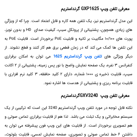
معرفی تلفن ویپ GXP1625 گرنداستریم
این مدل گرنداستریم نیز، یک تلفن همه کاره و قابل اعتماد است. چرا که از ویژگی
های زیادی همچون، پشتیبانی از پروتکل سیپ، کیفیت صدای HD و بدون نویز،
پورت ‌های ۱۰/۱۰۰ مگابیت بر ثانیه و قابلیت PoE برخوردار است. قابلیت PoE به
این تلفن ها کمک می کند که در زمان قطعی برق هم کار کنند و قطع نشوند. از
دیگر ویژگی های
تلفن ویپ گرنداستریم 1625
می توان به امکان برقراری
کنفرانس ۳ نفره، یک صفحه نمایش واضح با نور پس زمینه، پشتیبانی از ۲ اکانت
سیپ، قابلیت ذخیره ی ۱۰۰۰ شماره، دارای ۲ کلید حافظه، ۳ کلید نرم افزاری با
قابلیت برنامه ریزی و پشتیبانی از هدست ها اشاره نمود.
معرفی تلفن ویپ GXV3240گرنداستریم
نکته قابل توجه در مورد تلفن ویپ گرنداستریم 3240 این است که ترکیبی از یک
سیستم مخابراتی و یک تبلت می باشد. لذا هم از قابلیت برقراری تماس صوتی و
هم تصویری برخوردار است. از قابلیت های این ویپ فون پیشرفته می توان به
داشتن ۶ خط تماس صوتی و تصویری، صفحه نمایش لمسی، قابلیت بلوتوث،