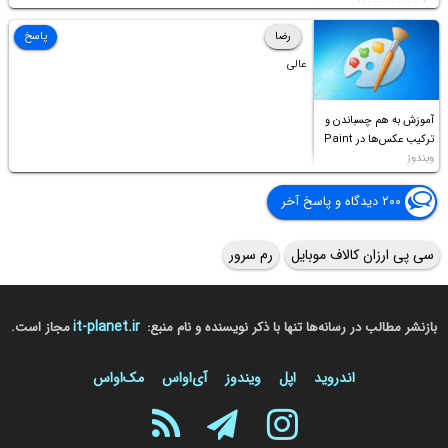
Permission to
Access this folder
رضا
پاسخ
عالی
آموزش به هم چسباندن و
ترکیب عکس‌ها در Paint
ویندوز
۲۰۰ دیدگاه و پاسخ آخر
سی پی ارزان کالاف موبایل
رم سرور
it-planet.ir
بازنشر مطالب در رسانه‌ها تنها با ذکر نویسنده و نام منبع:
مجاز است.
اندروید
اپل
ویندوز
آی‌او‌اس
مک‌او‌اس