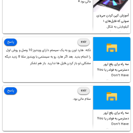
عالی بود⚘
آموزش کپی کردن سی‌دی
صوتی که فایل‌های ۱
کیلوبایتی به شکل
شورت‌کات در آن موجود
است!
exir
پاسخ
نکته: هارد تون رو به یک سیستم دارای ویندوز 10 وصل و روش اول
را انجام بدید. بعد اگر هارد رو به سیستمی با ویندوز مثلا 8 زدید دیگه
مشکلی تو باز کردن فایل ها ندارید. باز هم تشکر
سه راه برای رفع ارور
دسترسی به فولدر یا You
Don’t Have
Permission to
Access this folder
exir
پاسخ
سلام عالی بود.
سه راه برای رفع ارور
دسترسی به فولدر یا You
Don’t Have
Permission to