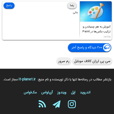
Access this folder
رضا
پاسخ
عالی
آموزش به هم چسباندن و
ترکیب عکس‌ها در Paint
ویندوز
۲۰۰ دیدگاه و پاسخ آخر
سی پی ارزان کالاف موبایل
رم سرور
it-planet.ir
بازنشر مطالب در رسانه‌ها تنها با ذکر نویسنده و نام منبع:
مجاز است.
اندروید
اپل
ویندوز
آی‌او‌اس
مک‌او‌اس