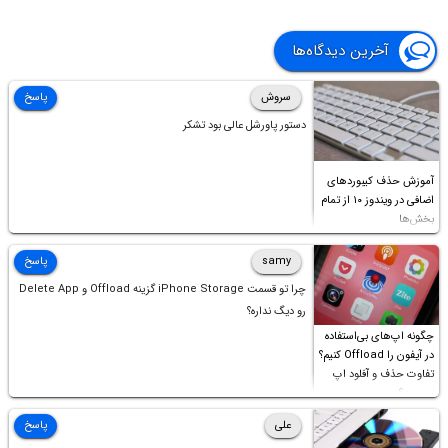
آخرین دیدگاه‌ها
سروش
پاسخ
دستور پاورشل عالی بود تشکر
آموزش حذف کیبوردهای
اضافی در ویندوز ۱۰ از تمام
بخش‌ها
samy
پاسخ
چرا تو قسمت iPhone Storage گزینه Offload و Delete App
رو دیگ نداره؟
چگونه اپ‌های بی‌استفاده
در آیفون را Offload کنیم؟
تفاوت حذف و آفلود اپ
چیست؟
علی
پاسخ