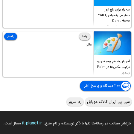
سه راه برای رفع ارور
دسترسی به فولدر یا You
Don’t Have
Permission to
Access this folder
رضا
پاسخ
عالی
آموزش به هم چسباندن و
ترکیب عکس‌ها در Paint
ویندوز
۲۰۰ دیدگاه و پاسخ آخر
سی پی ارزان کالاف موبایل
رم سرور
it-planet.ir
بازنشر مطالب در رسانه‌ها تنها با ذکر نویسنده و نام منبع:
مجاز است.