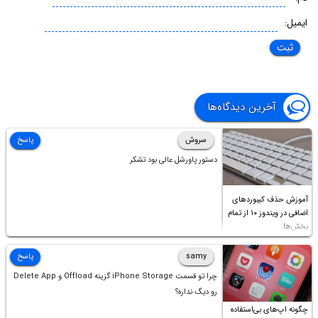
ایمیل:
آخرین دیدگاه‌ها
سروش
پاسخ
دستور پاورشل عالی بود تشکر
آموزش حذف کیبوردهای
اضافی در ویندوز ۱۰ از تمام
بخش‌ها
samy
پاسخ
چرا تو قسمت iPhone Storage گزینه Offload و Delete App
رو دیگ نداره؟
چگونه اپ‌های بی‌استفاده