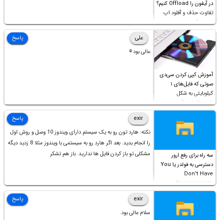
در آیفون را Offload کنیم؟
تفاوت حذف و آفلود اپ
چیست؟
علی
پاسخ
عالی بود⚘
آموزش کپی کردن سی‌دی
صوتی که فایل‌های ۱
کیلوبایتی به شکل
شورت‌کات در آن موجود
است!
exir
پاسخ
نکته: هارد تون رو به یک سیستم دارای ویندوز 10 وصل و روش اول
را انجام بدید. بعد اگر هارد رو به سیستمی با ویندوز مثلا 8 زدید دیگه
مشکلی تو باز کردن فایل ها ندارید. باز هم تشکر
سه راه برای رفع ارور
دسترسی به فولدر یا You
Don’t Have
Permission to
Access this folder
exir
پاسخ
سلام عالی بود.