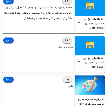
exir
پاسخ
نکته: هارد تون رو به یک سیستم دارای ویندوز 10 وصل و روش اول
را انجام بدید. بعد اگر هارد رو به سیستمی با ویندوز مثلا 8 زدید دیگه
مشکلی تو باز کردن فایل ها ندارید. باز هم تشکر
سه راه برای رفع ارور
دسترسی به فولدر یا You
Don’t Have
Permission to
Access this folder
exir
پاسخ
سلام عالی بود.
سه راه برای رفع ارور
دسترسی به فولدر یا You
Don’t Have
Permission to
Access this folder
رضا
پاسخ
عالی
آموزش به هم چسباندن و
ترکیب عکس‌ها در Paint