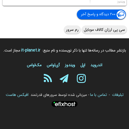
ویندوز
۲۰۰ دیدگاه و پاسخ آخر
سی پی ارزان کالاف موبایل
رم سرور
it-planet.ir
بازنشر مطالب در رسانه‌ها تنها با ذکر نویسنده و نام منبع:
مجاز است.
اندروید
اپل
ویندوز
آی‌او‌اس
مک‌او‌اس
تبلیغات
تماس با ما
افیکس هاست
-
- میزبانی شده توسط سرورهای قدرتمند