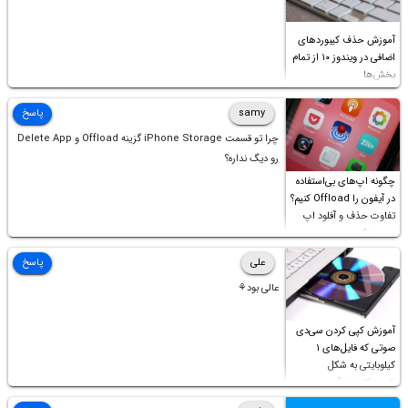
آموزش حذف کیبوردهای
اضافی در ویندوز ۱۰ از تمام
بخش‌ها
samy
پاسخ
چرا تو قسمت iPhone Storage گزینه Offload و Delete App
رو دیگ نداره؟
چگونه اپ‌های بی‌استفاده
در آیفون را Offload کنیم؟
تفاوت حذف و آفلود اپ
چیست؟
علی
پاسخ
عالی بود⚘
آموزش کپی کردن سی‌دی
صوتی که فایل‌های ۱
کیلوبایتی به شکل
شورت‌کات در آن موجود
است!