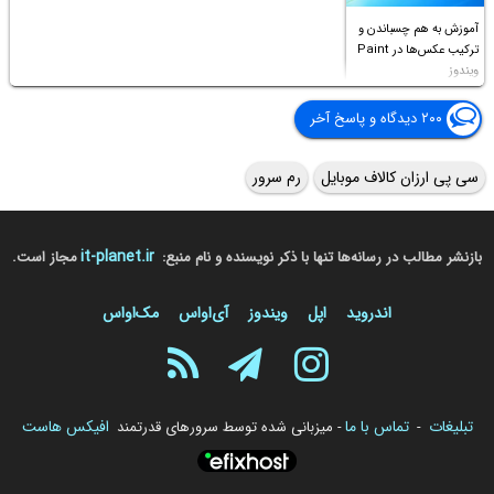
آموزش به هم چسباندن و
ترکیب عکس‌ها در Paint
ویندوز
۲۰۰ دیدگاه و پاسخ آخر
سی پی ارزان کالاف موبایل
رم سرور
it-planet.ir
بازنشر مطالب در رسانه‌ها تنها با ذکر نویسنده و نام منبع:
مجاز است.
اندروید
اپل
ویندوز
آی‌او‌اس
مک‌او‌اس
تبلیغات
تماس با ما
افیکس هاست
-
- میزبانی شده توسط سرورهای قدرتمند