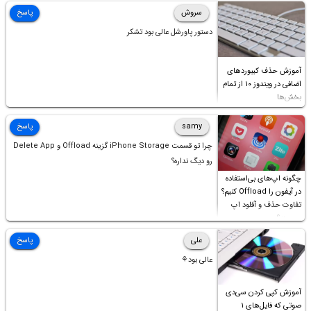
سروش
پاسخ
دستور پاورشل عالی بود تشکر
آموزش حذف کیبوردهای
اضافی در ویندوز ۱۰ از تمام
بخش‌ها
samy
پاسخ
چرا تو قسمت iPhone Storage گزینه Offload و Delete App
رو دیگ نداره؟
چگونه اپ‌های بی‌استفاده
در آیفون را Offload کنیم؟
تفاوت حذف و آفلود اپ
چیست؟
علی
پاسخ
عالی بود⚘
آموزش کپی کردن سی‌دی
صوتی که فایل‌های ۱