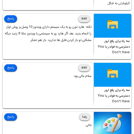
کیلوبایتی به شکل
شورت‌کات در آن موجود
است!
exir
پاسخ
نکته: هارد تون رو به یک سیستم دارای ویندوز 10 وصل و روش اول
را انجام بدید. بعد اگر هارد رو به سیستمی با ویندوز مثلا 8 زدید دیگه
مشکلی تو باز کردن فایل ها ندارید. باز هم تشکر
سه راه برای رفع ارور
دسترسی به فولدر یا You
Don’t Have
Permission to
Access this folder
exir
پاسخ
سلام عالی بود.
سه راه برای رفع ارور
دسترسی به فولدر یا You
Don’t Have
Permission to
Access this folder
رضا
پاسخ
عالی