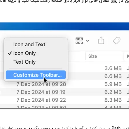
اضافه کنید. برای 
در پنل باز شده آیکون Path را پیدا کنید و آن را با کلید چپ موس بگیرید و روی نوار