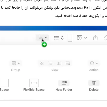
کنید. محل قرار گرفتن آیکون Path محدودیت‌هایی دارد ولیکن می‌توانید آن را جابجا ک
یر آیکون‌ها خط فاصله اضافه کنید.