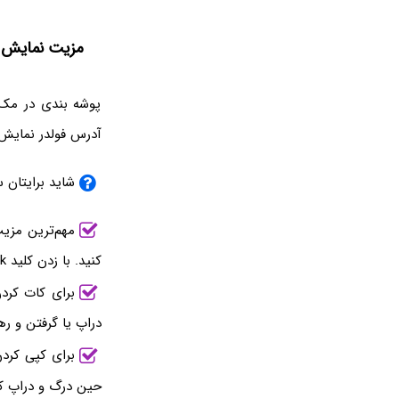
مزیت نمایش ن
پوشه بندی در مک ب
آدرس فولدر نمایش د
شاید برایتان 
مهم‌ترین مزیت
کنید. با زدن کلید Back نیز به فولدر پایین‌دست که قبلاً باز بوده، برگردید.
برای کات کردن
دراپ یا گرفتن و ره
برای کپی کردن
حین درگ و دراپ کر