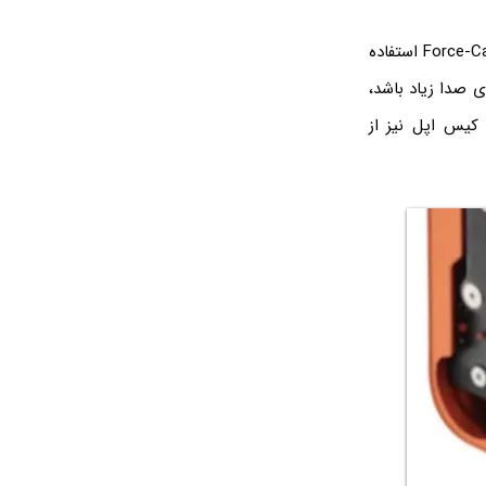
به عنوان مثال اپل در مک‌بوک پرو جدیدی که پردازنده‌ی آن M4 است، از ساب‌ووفر Force-Cancelling استفاده
 صدا زیاد باشد،
ی امروزی iMac یا کامپیوتر بدون کیس اپل نیز از