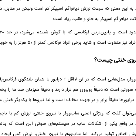
د به این معنی که سرعت لرزش دیافراگم اسپیکر کم است ولیکن در مقابل، د
ت دیافراگم اسپیکر به جلو و عقب، زیاد است.
ش
متفاوت است و شاید برخی افراد فرکانس کمتر از ۵۰ هرتز را به خوبی نشنوند!
نیروی خنثی چیست؟
یکی از اقسام ساب‌ووفر، مدل‌هایی است که در آن لااقل ۲ درایور یا همان 
 صورتی است که دقیقاً روبروی هم قرار دارند و دقیقاً هم‌زمان صداها را پخ
رایورها دقیقاً برابر و در جهت مخالف است و لذا نیروها با یکدیگر خنثی م
ی‌توان گفت که ویژگی اصلی ساب‌ووفر با نیروی خنثی، لرزش کم یا ناچ
ر واقع یکی از اشکالات ساب در سیستم‌های صوتی این است که بدنه
زش اضافی تولید می‌کند. اما ساب‌ووفر با نیروی خنثی، لرزش کمی ایجاد م