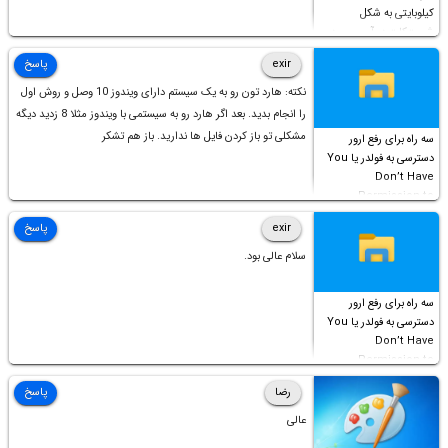
کیلوبایتی به شکل
شورت‌کات در آن موجود
است!
exir
پاسخ
نکته: هارد تون رو به یک سیستم دارای ویندوز 10 وصل و روش اول
را انجام بدید. بعد اگر هارد رو به سیستمی با ویندوز مثلا 8 زدید دیگه
مشکلی تو باز کردن فایل ها ندارید. باز هم تشکر
سه راه برای رفع ارور
دسترسی به فولدر یا You
Don’t Have
Permission to
Access this folder
exir
پاسخ
سلام عالی بود.
سه راه برای رفع ارور
دسترسی به فولدر یا You
Don’t Have
Permission to
Access this folder
رضا
پاسخ
عالی