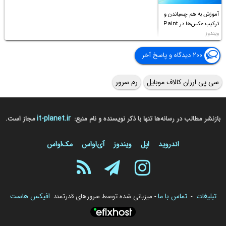
آموزش به هم چسباندن و
ترکیب عکس‌ها در Paint
ویندوز
۲۰۰ دیدگاه و پاسخ آخر
سی پی ارزان کالاف موبایل
رم سرور
it-planet.ir
بازنشر مطالب در رسانه‌ها تنها با ذکر نویسنده و نام منبع:
مجاز است.
اندروید
اپل
ویندوز
آی‌او‌اس
مک‌او‌اس
تبلیغات
تماس با ما
افیکس هاست
-
- میزبانی شده توسط سرورهای قدرتمند