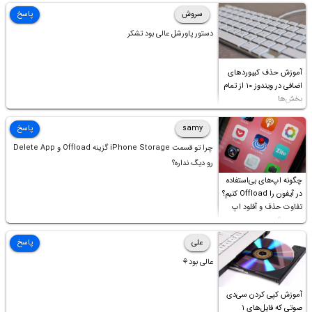
سروش
پاسخ
دستور پاورشل عالی بود تشکر
آموزش حذف کیبوردهای
اضافی در ویندوز ۱۰ از تمام
بخش‌ها
samy
پاسخ
چرا تو قسمت iPhone Storage گزینه Offload و Delete App
رو دیگ نداره؟
چگونه اپ‌های بی‌استفاده
در آیفون را Offload کنیم؟
تفاوت حذف و آفلود اپ
چیست؟
علی
پاسخ
عالی بود⚘
آموزش کپی کردن سی‌دی
صوتی که فایل‌های ۱