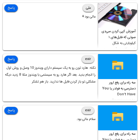
علی
پاسخ
عالی بود⚘
آموزش کپی کردن سی‌دی
صوتی که فایل‌های ۱
کیلوبایتی به شکل
شورت‌کات در آن موجود
است!
exir
پاسخ
نکته: هارد تون رو به یک سیستم دارای ویندوز 10 وصل و روش اول
را انجام بدید. بعد اگر هارد رو به سیستمی با ویندوز مثلا 8 زدید دیگه
مشکلی تو باز کردن فایل ها ندارید. باز هم تشکر
سه راه برای رفع ارور
دسترسی به فولدر یا You
Don’t Have
Permission to
Access this folder
exir
پاسخ
سلام عالی بود.
سه راه برای رفع ارور
دسترسی به فولدر یا You