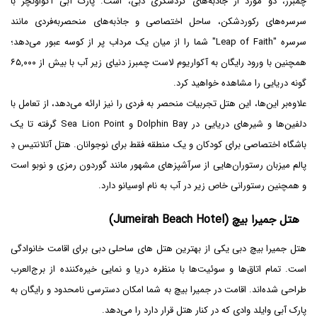
چمبرز، دو مورد از جاذبه‌های گردشگری دبی، است. پارک آبی آکواونچر با
سرسره‌های رکوردشکن، ساحل اختصاصی و جاذبه‌های منحصربه‌فردی مانند
سرسره "Leap of Faith" شما را از میان یک مرداب پر از کوسه عبور می‌دهد؛
همچنین با ورود رایگان به آکواریوم لاست چمبرز دنیای زیر آب با بیش از ۶۵,۰۰۰
گونه دریایی را مشاهده خواهید کرد.
علاوه‌بر این‌ها، این هتل تجربیات منحصر به فردی را نیز ارائه می‌دهد، از تعامل با
دلفین‌ها و شیرهای دریایی در Dolphin Bay و Sea Lion Point گرفته تا یک
باشگاه اختصاصی برای کودکان و یک منطقه فقط برای نوجوانان. هتل آتلانتیس دِ
پالم میزبان رستوران‌هایی از سرآشپزهای مشهور مانند گوردون رمزی و نوبو است
و همچنین رستورانی خاص زیر در آب به نام اوسیانو دارد.
هتل جمیرا بیچ (Jumeirah Beach Hotel)
هتل جمیرا بیچ دبی یکی از بهترین هتل های ساحلی دبی برای اقامت خانوادگی
است. تمام اتاق‌ها و سوئیت‌ها با منظره دریا و نمایی خیره‌کننده از برج‌العرب
طراحی شده‌اند. اقامت در جمیرا بیچ به شما امکان دسترسی نامحدود و رایگان به
پارک آبی وایلد وادی که در کنار هتل قرار دارد را می‌دهد.