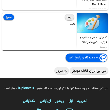
Don’t Have
Permission to
Access this folder
رضا
پاسخ
عالی
آموزش به هم چسباندن و
ترکیب عکس‌ها در Paint
ویندوز
۲۰۰ دیدگاه و پاسخ آخر
سی پی ارزان کالاف موبایل
رم سرور
it-planet.ir
بازنشر مطالب در رسانه‌ها تنها با ذکر نویسنده و نام منبع:
مجاز است.
اندروید
اپل
ویندوز
آی‌او‌اس
مک‌او‌اس