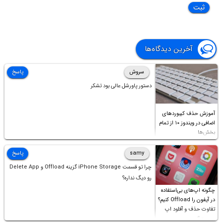
آخرین دیدگاه‌ها
سروش
پاسخ
دستور پاورشل عالی بود تشکر
آموزش حذف کیبوردهای
اضافی در ویندوز ۱۰ از تمام
بخش‌ها
samy
پاسخ
چرا تو قسمت iPhone Storage گزینه Offload و Delete App
رو دیگ نداره؟
چگونه اپ‌های بی‌استفاده
در آیفون را Offload کنیم؟
تفاوت حذف و آفلود اپ
چیست؟