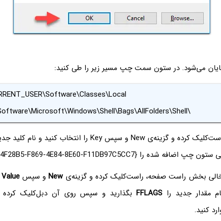
ایان می‌شود. در ستون سمت چپ مسیر زیر را طی کنید:
RENT_USER\Software\Classes\Local
Software\Microsoft\Windows\Shell\Bags\AllFolders\Shell\
اکنون روی Shell‌ راست‌کلیک کرده و گزینه‌ی New و سپس Key‌ را انت
 را {5C4F28B5-F869-4E84-8E60-F11DB97C5CC7} انتخاب کنید.
 خالی بخش راست صفحه، راست‌کلیک کرده و گزینه‌ی
New
و سپس
 Value
ام مقدار جدید را
FFLAGS
بگذارید و سپس روی آن دبل‌کلیک کرده 
ارد کنید.