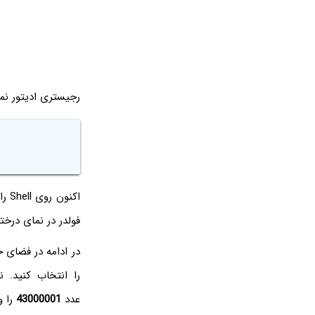
رجیستری ادیتور نم
فولدر در نمای درختی ستون چپ اضافه شده
در ادامه در فضای
را انتخاب کنید. ن
عدد
43000001
را و