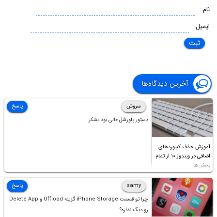
نام:
ایمیل:
آخرین دیدگاه‌ها
سروش
پاسخ
دستور پاورشل عالی بود تشکر
آموزش حذف کیبوردهای
اضافی در ویندوز ۱۰ از تمام
بخش‌ها
samy
پاسخ
چرا تو قسمت iPhone Storage گزینه Offload و Delete App
رو دیگ نداره؟