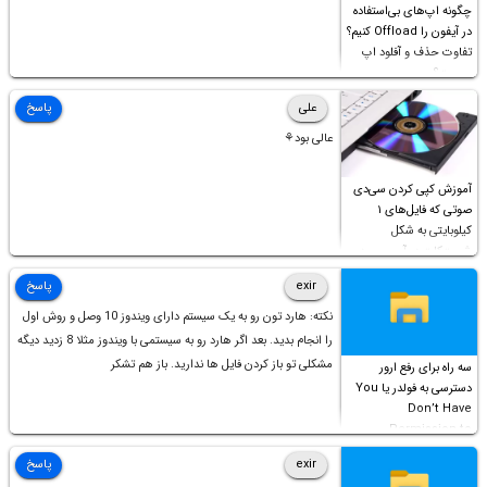
چگونه اپ‌های بی‌استفاده
در آیفون را Offload کنیم؟
تفاوت حذف و آفلود اپ
چیست؟
علی
پاسخ
عالی بود⚘
آموزش کپی کردن سی‌دی
صوتی که فایل‌های ۱
کیلوبایتی به شکل
شورت‌کات در آن موجود
است!
exir
پاسخ
نکته: هارد تون رو به یک سیستم دارای ویندوز 10 وصل و روش اول
را انجام بدید. بعد اگر هارد رو به سیستمی با ویندوز مثلا 8 زدید دیگه
مشکلی تو باز کردن فایل ها ندارید. باز هم تشکر
سه راه برای رفع ارور
دسترسی به فولدر یا You
Don’t Have
Permission to
Access this folder
exir
پاسخ