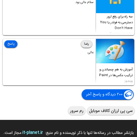
سلام عالی بود.
سه راه برای رفع ارور
دسترسی به فولدر یا You
Don’t Have
Permission to
Access this folder
رضا
پاسخ
عالی
آموزش به هم چسباندن و
ترکیب عکس‌ها در Paint
ویندوز
۲۰۰ دیدگاه و پاسخ آخر
سی پی ارزان کالاف موبایل
رم سرور
it-planet.ir
بازنشر مطالب در رسانه‌ها تنها با ذکر نویسنده و نام منبع:
مجاز است.