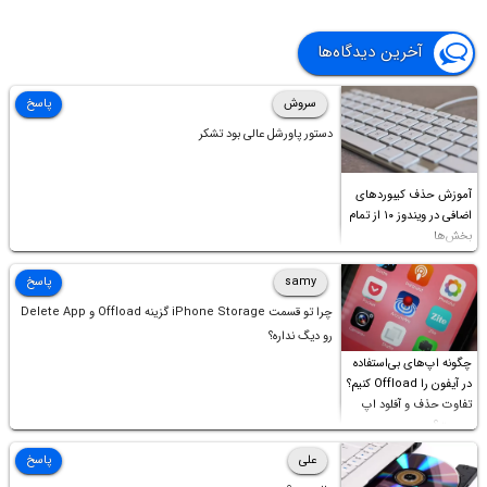
آخرین دیدگاه‌ها
سروش
پاسخ
دستور پاورشل عالی بود تشکر
آموزش حذف کیبوردهای
اضافی در ویندوز ۱۰ از تمام
بخش‌ها
samy
پاسخ
چرا تو قسمت iPhone Storage گزینه Offload و Delete App
رو دیگ نداره؟
چگونه اپ‌های بی‌استفاده
در آیفون را Offload کنیم؟
تفاوت حذف و آفلود اپ
چیست؟
علی
پاسخ