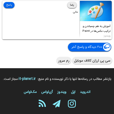
Access this folder
رضا
پاسخ
عالی
آموزش به هم چسباندن و
ترکیب عکس‌ها در Paint
ویندوز
۲۰۰ دیدگاه و پاسخ آخر
سی پی ارزان کالاف موبایل
رم سرور
it-planet.ir
بازنشر مطالب در رسانه‌ها تنها با ذکر نویسنده و نام منبع:
مجاز است.
اندروید
اپل
ویندوز
آی‌او‌اس
مک‌او‌اس