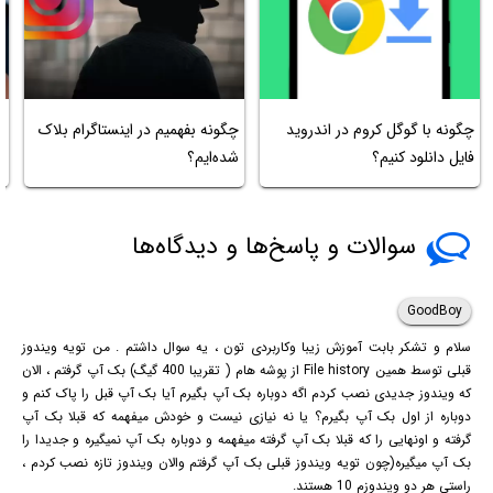
آ
چگونه با گوگل کروم در اندروید
چگونه بفهمیم در اینستاگرام بلاک
ا
فایل دانلود کنیم؟
شده‌ایم؟
آ
سوالات و پاسخ‌ها و دیدگاه‌ها
GoodBoy
سلام و تشکر بابت آموزش زیبا وکاربردی تون ، یه سوال داشتم . من تویه ویندوز
قبلی توسط همین File history از پوشه هام ( تقریبا 400 گیگ) بک آپ گرفتم ، الان
که ویندوز جدیدی نصب کردم اگه دوباره بک آپ بگیرم آیا بک آپ قبل را پاک کنم و
دوباره از اول بک آپ بگیرم؟ یا نه نیازی نیست و خودش میفهمه که قبلا بک آپ
گرفته و اونهایی را که قبلا بک آپ گرفته میفهمه و دوباره بک آپ نمیگیره و جدیدا را
بک آپ میگیره(چون تویه ویندوز قبلی بک آپ گرفتم والان ویندوز تازه نصب کردم ،
راستی هر دو ویندوزم 10 هستند.