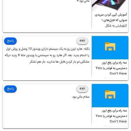
عالی بود⚘
آموزش کپی کردن سی‌دی
صوتی که فایل‌های ۱
کیلوبایتی به شکل
شورت‌کات در آن موجود
است!
exir
پاسخ
نکته: هارد تون رو به یک سیستم دارای ویندوز 10 وصل و روش اول
را انجام بدید. بعد اگر هارد رو به سیستمی با ویندوز مثلا 8 زدید دیگه
مشکلی تو باز کردن فایل ها ندارید. باز هم تشکر
سه راه برای رفع ارور
دسترسی به فولدر یا You
Don’t Have
Permission to
Access this folder
exir
پاسخ
سلام عالی بود.
سه راه برای رفع ارور
دسترسی به فولدر یا You
Don’t Have
Permission to