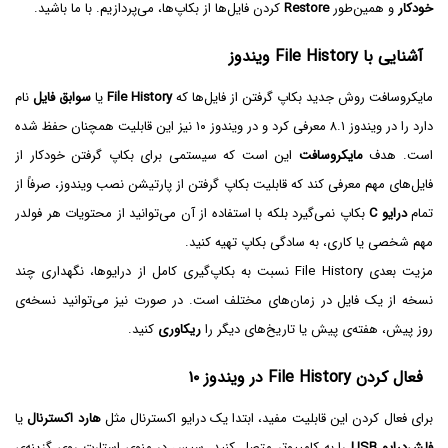
خودکار
و همین‌طور
Restore
کردن فایل‌ها از بکاپ‌ها، می‌پردازیم. با ما باشید.
آشنایی با File History ویندوز
مایکروسافت روش جدید بکاپ گرفتن از فایل‌ها که
File History
یا
سوابق فایل
نام
دارد را در ویندوز ۸.۱ معرفی کرد و در ویندوز ۱۰ نیز این قابلیت همچنان حفظ شده
است. هدف
مایکروسافت
این است که سیستمی برای بکاپ گرفتن خودکار از
فایل‌های مهم معرفی کند که قابلیت بکاپ گرفتن از پارتیشن نصب ویندوز، صرفاً از
تمام
درایو C
بکاپ نمی‌گیرد بلکه با استفاده از آن می‌توانید از محتویات هر فولدر
مهم شخصی یا کاری، به سادگی بکاپ تهیه کنید.
مزیت بعدی File History نسبت به بکاپ‌گیری کامل از درایوها، نگهداری چند
نسخه از یک فایل در زمان‌های مختلف است. در صورت نیز می‌توانید نسخه‌ی
روز پیش، هفته‌ی پیش یا تاریخ‌های دیگر را
ریکاوری
کنید.
فعال کردن File History در ویندوز ۱۰
برای فعال کردن این قابلیت مفید، ابتدا یک درایو اکسترنال مثل
هارد اکسترنال
یا
فلش‌درایو USB
را به کامپیوتر متصل کنید. سپس در منوی استارت روی گزینه‌ی