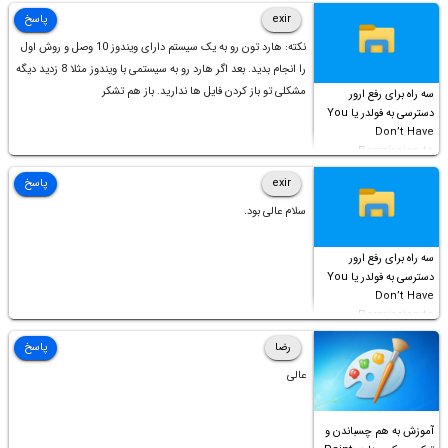
است!
exir
پاسخ
نکته: هارد تون رو به یک سیستم دارای ویندوز 10 وصل و روش اول
را انجام بدید. بعد اگر هارد رو به سیستمی با ویندوز مثلا 8 زدید دیگه
مشکلی تو باز کردن فایل ها ندارید. باز هم تشکر
سه راه برای رفع ارور
دسترسی به فولدر یا You
Don’t Have
Permission to
Access this folder
exir
پاسخ
سلام عالی بود.
سه راه برای رفع ارور
دسترسی به فولدر یا You
Don’t Have
Permission to
Access this folder
رضا
پاسخ
عالی
آموزش به هم چسباندن و