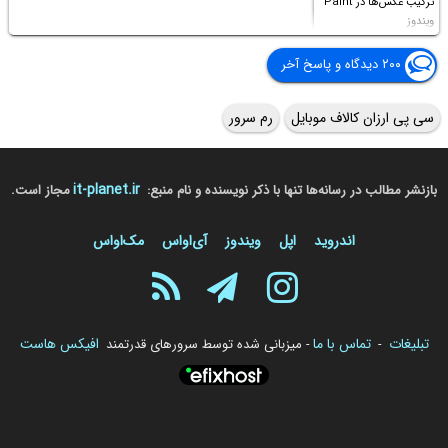
ترکیب عکس‌ها در Paint
ویندوز
۲۰۰ دیدگاه و پاسخ آخر
سی پی ارزان کالاف موبایل
رم سرور
it-planet.ir
بازنشر مطالب در رسانه‌ها تنها با ذکر نویسنده و نام منبع:
مجاز است.
اندروید
اپل
ویندوز
آی‌او‌اس
مک‌او‌اس
تبلیغات
تماس با ما
افیکس هاست
-
- میزبانی شده توسط سرورهای قدرتمند