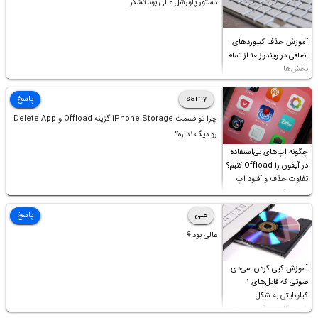
دستور پاورشل عالی بود تشکر
آموزش حذف کیبوردهای
اضافی در ویندوز ۱۰ از تمام
بخش‌ها
samy
پاسخ
چرا تو قسمت iPhone Storage گزینه Offload و Delete App
رو دیگ نداره؟
چگونه اپ‌های بی‌استفاده
در آیفون را Offload کنیم؟
تفاوت حذف و آفلود اپ
چیست؟
علی
پاسخ
عالی بود⚘
آموزش کپی کردن سی‌دی
صوتی که فایل‌های ۱
کیلوبایتی به شکل
شورت‌کات در آن موجود