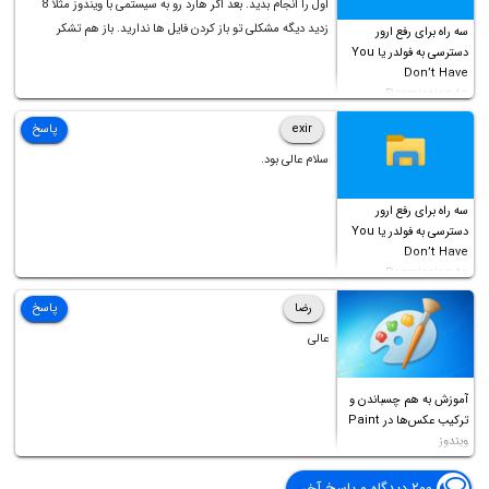
اول را انجام بدید. بعد اگر هارد رو به سیستمی با ویندوز مثلا 8
زدید دیگه مشکلی تو باز کردن فایل ها ندارید. باز هم تشکر
سه راه برای رفع ارور
دسترسی به فولدر یا You
Don’t Have
Permission to
Access this folder
exir
پاسخ
سلام عالی بود.
سه راه برای رفع ارور
دسترسی به فولدر یا You
Don’t Have
Permission to
Access this folder
رضا
پاسخ
عالی
آموزش به هم چسباندن و
ترکیب عکس‌ها در Paint
ویندوز
۲۰۰ دیدگاه و پاسخ آخر