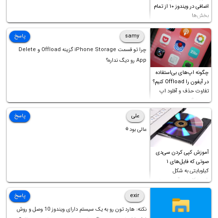
اضافی در ویندوز ۱۰ از تمام
بخش‌ها
samy
پاسخ
چرا تو قسمت iPhone Storage گزینه Offload و Delete
App رو دیگ نداره؟
چگونه اپ‌های بی‌استفاده
در آیفون را Offload کنیم؟
تفاوت حذف و آفلود اپ
چیست؟
علی
پاسخ
عالی بود⚘
آموزش کپی کردن سی‌دی
صوتی که فایل‌های ۱
کیلوبایتی به شکل
شورت‌کات در آن موجود
است!
exir
پاسخ
نکته: هارد تون رو به یک سیستم دارای ویندوز 10 وصل و روش