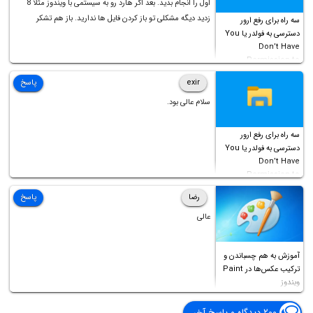
اول را انجام بدید. بعد اگر هارد رو به سیستمی با ویندوز مثلا 8
زدید دیگه مشکلی تو باز کردن فایل ها ندارید. باز هم تشکر
سه راه برای رفع ارور
دسترسی به فولدر یا You
Don’t Have
Permission to
Access this folder
exir
پاسخ
سلام عالی بود.
سه راه برای رفع ارور
دسترسی به فولدر یا You
Don’t Have
Permission to
Access this folder
رضا
پاسخ
عالی
آموزش به هم چسباندن و
ترکیب عکس‌ها در Paint
ویندوز
۲۰۰ دیدگاه و پاسخ آخر