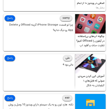
اضافی در ویندوز ۱۰ از تمام
بخش‌ها
samy
پاسخ
چرا تو قسمت iPhone Storage گزینه Offload و Delete
App رو دیگ نداره؟
چگونه اپ‌های بی‌استفاده
در آیفون را Offload کنیم؟
تفاوت حذف و آفلود اپ
چیست؟
علی
پاسخ
عالی بود⚘
آموزش کپی کردن سی‌دی
صوتی که فایل‌های ۱
کیلوبایتی به شکل
شورت‌کات در آن موجود
است!
exir
پاسخ
نکته: هارد تون رو به یک سیستم دارای ویندوز 10 وصل و روش