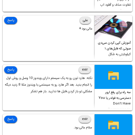
تفاوت حذف و آفلود اپ
چیست؟
علی
پاسخ
عالی بود⚘
آموزش کپی کردن سی‌دی
صوتی که فایل‌های ۱
کیلوبایتی به شکل
شورت‌کات در آن موجود
است!
exir
پاسخ
نکته: هارد تون رو به یک سیستم دارای ویندوز 10 وصل و روش اول
را انجام بدید. بعد اگر هارد رو به سیستمی با ویندوز مثلا 8 زدید دیگه
مشکلی تو باز کردن فایل ها ندارید. باز هم تشکر
سه راه برای رفع ارور
دسترسی به فولدر یا You
Don’t Have
Permission to
Access this folder
exir
پاسخ
سلام عالی بود.