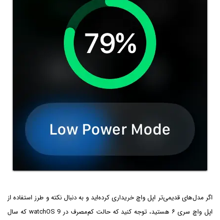
اگر مدل‌های قدیمی‌تر اپل واچ خریداری کرده‌اید و به دنبال نکته و طرز استفاده از
اپل واچ سری ۶ هستید، توجه کنید که حالت کم‌مصرف در watchOS 9 که سال