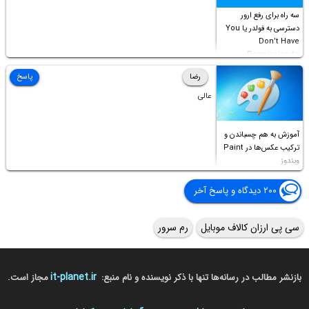
سه راه برای رفع ارور
دسترسی به فولدر یا You
Don’t Have
Permission to
Access this folder
رضا
پاسخ
عالی
آموزش به هم چسباندن و
ترکیب عکس‌ها در Paint
ویندوز
۲۰۰ دیدگاه و پاسخ آخر
سی پی ارزان کالاف موبایل
رم سرور
it-planet.ir
بازنشر مطالب در رسانه‌ها تنها با ذکر نویسنده و نام منبع:
مجاز است.