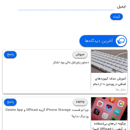
ایمیل:
آخرین دیدگاه‌ها
سروش
پاسخ
دستور پاورشل عالی بود تشکر
آموزش حذف کیبوردهای
اضافی در ویندوز ۱۰ از تمام
بخش‌ها
samy
پاسخ
چرا تو قسمت iPhone Storage گزینه Offload و Delete App
رو دیگ نداره؟
چگونه اپ‌های بی‌استفاده
در آیفون را Offload کنیم؟