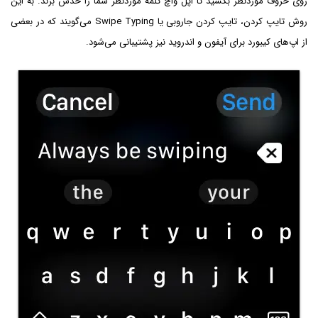
روی حروف موردنظر بکشید تا اپل واچ کلمه موردنظر شما را حدس بزند. به این
روش تایپ کردن، تایپ کردن جاروبی یا Swipe Typing می‌گویند که در بعضی
از اپ‌های کیبورد برای آیفون و اندروید نیز پشتیبانی می‌شود.