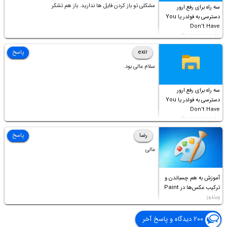
مشکلی تو باز کردن فایل ها ندارید. باز هم تشکر
سه راه برای رفع ارور
دسترسی به فولدر یا You
Don’t Have
Permission to
Access this folder
exir
پاسخ
سلام عالی بود.
سه راه برای رفع ارور
دسترسی به فولدر یا You
Don’t Have
Permission to
Access this folder
رضا
پاسخ
عالی
آموزش به هم چسباندن و
ترکیب عکس‌ها در Paint
ویندوز
۲۰۰ دیدگاه و پاسخ آخر