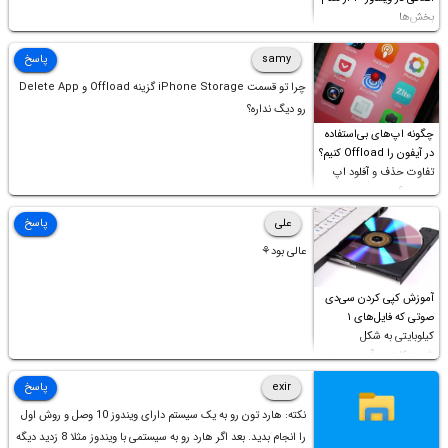
بخش‌ها
samy
پاسخ
چرا تو قسمت iPhone Storage گزینه Offload و Delete App
رو دیگ نداره؟
چگونه اپ‌های بی‌استفاده
در آیفون را Offload کنیم؟
تفاوت حذف و آفلود اپ
چیست؟
علی
پاسخ
عالی بود⚘
آموزش کپی کردن سی‌دی
صوتی که فایل‌های ۱
کیلوبایتی به شکل
شورت‌کات در آن موجود
است!
exir
پاسخ
نکته: هارد تون رو به یک سیستم دارای ویندوز 10 وصل و روش اول
را انجام بدید. بعد اگر هارد رو به سیستمی با ویندوز مثلا 8 زدید دیگه