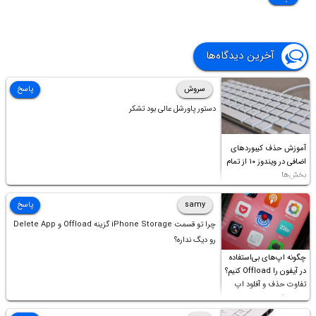
آخرین دیدگاه‌ها
سروش
پاسخ
دستور پاورشل عالی بود تشکر
آموزش حذف کیبوردهای
اضافی در ویندوز ۱۰ از تمام
بخش‌ها
samy
پاسخ
چرا تو قسمت iPhone Storage گزینه Offload و Delete App
رو دیگ نداره؟
چگونه اپ‌های بی‌استفاده
در آیفون را Offload کنیم؟
تفاوت حذف و آفلود اپ
چیست؟