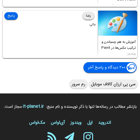
Permission to
Access this folder
رضا
پاسخ
عالی
آموزش به هم چسباندن و
ترکیب عکس‌ها در Paint
ویندوز
۲۰۰ دیدگاه و پاسخ آخر
سی پی ارزان کالاف موبایل
رم سرور
it-planet.ir
بازنشر مطالب در رسانه‌ها تنها با ذکر نویسنده و نام منبع:
مجاز است.
اندروید
اپل
ویندوز
آی‌او‌اس
مک‌او‌اس