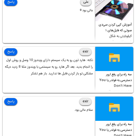
علی
پاسخ
عالی بود⚘
آموزش کپی کردن سی‌دی
صوتی که فایل‌های ۱
کیلوبایتی به شکل
شورت‌کات در آن موجود
است!
exir
پاسخ
نکته: هارد تون رو به یک سیستم دارای ویندوز 10 وصل و روش اول
را انجام بدید. بعد اگر هارد رو به سیستمی با ویندوز مثلا 8 زدید دیگه
مشکلی تو باز کردن فایل ها ندارید. باز هم تشکر
سه راه برای رفع ارور
دسترسی به فولدر یا You
Don’t Have
Permission to
Access this folder
exir
پاسخ
سلام عالی بود.
سه راه برای رفع ارور
دسترسی به فولدر یا You
Don’t Have