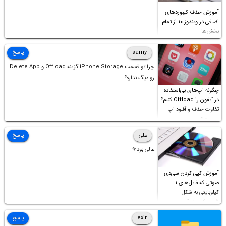
آموزش حذف کیبوردهای
اضافی در ویندوز ۱۰ از تمام
بخش‌ها
samy
پاسخ
چرا تو قسمت iPhone Storage گزینه Offload و Delete App
رو دیگ نداره؟
چگونه اپ‌های بی‌استفاده
در آیفون را Offload کنیم؟
تفاوت حذف و آفلود اپ
چیست؟
علی
پاسخ
عالی بود⚘
آموزش کپی کردن سی‌دی
صوتی که فایل‌های ۱
کیلوبایتی به شکل
شورت‌کات در آن موجود
است!
exir
پاسخ