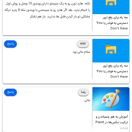
نکته: هارد تون رو به یک سیستم دارای ویندوز 10 وصل و روش اول
را انجام بدید. بعد اگر هارد رو به سیستمی با ویندوز مثلا 8 زدید دیگه
مشکلی تو باز کردن فایل ها ندارید. باز هم تشکر
سه راه برای رفع ارور
دسترسی به فولدر یا You
Don’t Have
Permission to
Access this folder
exir
پاسخ
سلام عالی بود.
سه راه برای رفع ارور
دسترسی به فولدر یا You
Don’t Have
Permission to
Access this folder
رضا
پاسخ
عالی
آموزش به هم چسباندن و
ترکیب عکس‌ها در Paint
ویندوز