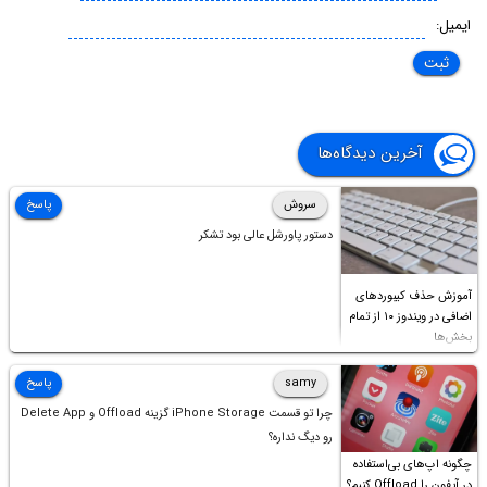
ایمیل:
آخرین دیدگاه‌ها
سروش
پاسخ
دستور پاورشل عالی بود تشکر
آموزش حذف کیبوردهای
اضافی در ویندوز ۱۰ از تمام
بخش‌ها
samy
پاسخ
چرا تو قسمت iPhone Storage گزینه Offload و Delete App
رو دیگ نداره؟
چگونه اپ‌های بی‌استفاده
در آیفون را Offload کنیم؟