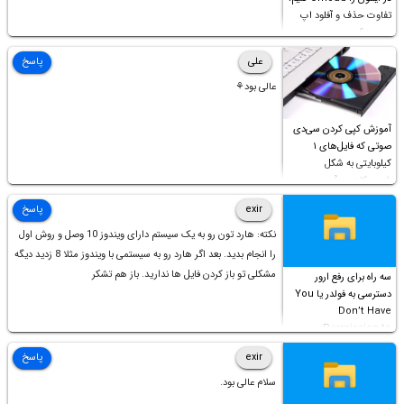
تفاوت حذف و آفلود اپ
چیست؟
علی
پاسخ
عالی بود⚘
آموزش کپی کردن سی‌دی
صوتی که فایل‌های ۱
کیلوبایتی به شکل
شورت‌کات در آن موجود
است!
exir
پاسخ
نکته: هارد تون رو به یک سیستم دارای ویندوز 10 وصل و روش اول
را انجام بدید. بعد اگر هارد رو به سیستمی با ویندوز مثلا 8 زدید دیگه
مشکلی تو باز کردن فایل ها ندارید. باز هم تشکر
سه راه برای رفع ارور
دسترسی به فولدر یا You
Don’t Have
Permission to
Access this folder
exir
پاسخ
سلام عالی بود.