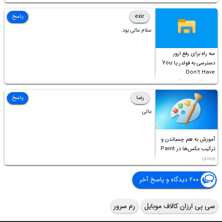
Permission to
Access this folder
exir
پاسخ
سلام عالی بود.
سه راه برای رفع ارور
دسترسی به فولدر یا You
Don’t Have
Permission to
Access this folder
رضا
پاسخ
عالی
آموزش به هم چسباندن و
ترکیب عکس‌ها در Paint
ویندوز
۲۰۰ دیدگاه و پاسخ آخر
سی پی ارزان کالاف موبایل
رم سرور