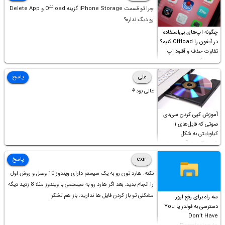
چرا تو قسمت iPhone Storage گزینه Offload و Delete App
رو دیگ نداره؟
چگونه اپ‌های بی‌استفاده
در آیفون را Offload کنیم؟
تفاوت حذف و آفلود اپ
چیست؟
علی
پاسخ
عالی بود⚘
آموزش کپی کردن سی‌دی
صوتی که فایل‌های ۱
کیلوبایتی به شکل
شورت‌کات در آن موجود
است!
exir
پاسخ
نکته: هارد تون رو به یک سیستم دارای ویندوز 10 وصل و روش اول
را انجام بدید. بعد اگر هارد رو به سیستمی با ویندوز مثلا 8 زدید دیگه
مشکلی تو باز کردن فایل ها ندارید. باز هم تشکر
سه راه برای رفع ارور
دسترسی به فولدر یا You
Don’t Have