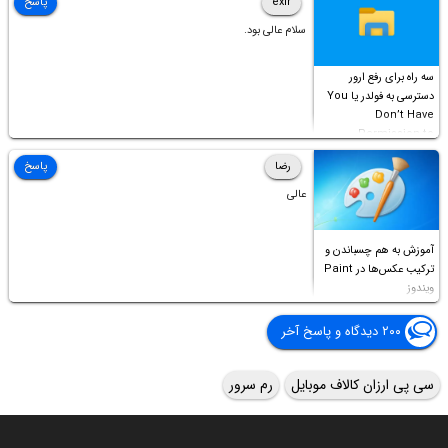
exir
پاسخ
سلام عالی بود.
سه راه برای رفع ارور
دسترسی به فولدر یا You
Don’t Have
Permission to
Access this folder
رضا
پاسخ
عالی
آموزش به هم چسباندن و
ترکیب عکس‌ها در Paint
ویندوز
۲۰۰ دیدگاه و پاسخ آخر
سی پی ارزان کالاف موبایل
رم سرور