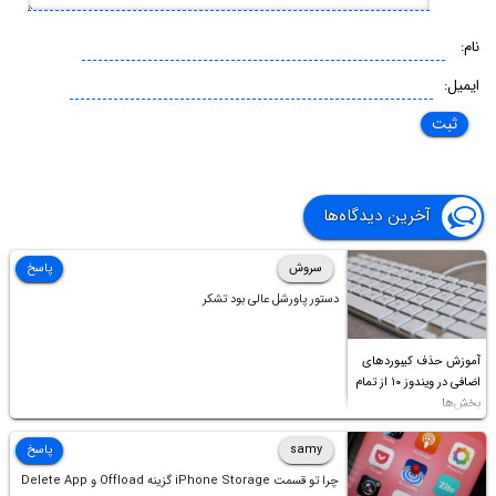
نام:
ایمیل:
آخرین دیدگاه‌ها
سروش
پاسخ
دستور پاورشل عالی بود تشکر
آموزش حذف کیبوردهای
اضافی در ویندوز ۱۰ از تمام
بخش‌ها
samy
پاسخ
چرا تو قسمت iPhone Storage گزینه Offload و Delete App