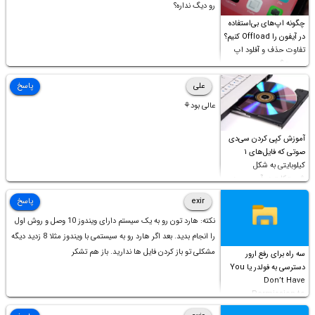
رو دیگ نداره؟
چگونه اپ‌های بی‌استفاده
در آیفون را Offload کنیم؟
تفاوت حذف و آفلود اپ
چیست؟
علی
پاسخ
عالی بود⚘
آموزش کپی کردن سی‌دی
صوتی که فایل‌های ۱
کیلوبایتی به شکل
شورت‌کات در آن موجود
است!
exir
پاسخ
نکته: هارد تون رو به یک سیستم دارای ویندوز 10 وصل و روش اول
را انجام بدید. بعد اگر هارد رو به سیستمی با ویندوز مثلا 8 زدید دیگه
مشکلی تو باز کردن فایل ها ندارید. باز هم تشکر
سه راه برای رفع ارور
دسترسی به فولدر یا You
Don’t Have
Permission to
Access this folder