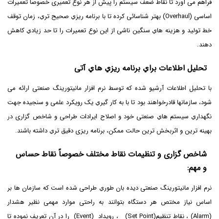
فراهم می آورد تا نقاط ضعف سیستم را پیش از هر نوع تعمیری خصوصاً تعمیرات
اساسی (Overhaul) بهتر شناسائی کرده تا با برنامه ریزي صحیح تري، زمان توقف
خط تولید و هزینه هاي سنگین ناشی از این نوع تعمیرات را تا حد زیادي کاهش
دهند.
تحلیل اطلاعات براي برنامه ریزي هاي آتی
با تحلیل اطلاعات آرشیو شده که توسط نرم افزار مانیتورینگ صنعتی ارائه می
شود، سازمانها قادرخواهند بود تا با به کار گیري یک رویکرد علمی و سنجیده جهت
نگهداري سیستم هاي صنعتی خود و اصلاح ایرادات طراحی و شاخص گزاری در
بهینه ترین و اثربخش ترین حالت ممکن، برنامه ریزی دقیق تري داشته باشند.
شاخص گزاری و تنظیمات نقاط مختلف خصوصاً نقاط حساس
و مهم:
نرم افزار مانیتورینگ صنعتی دیده بان طوري طراحی شده است که سازمان ها بر
اساس نیاز مختص هر دستگاه بتوانند به راحتی موارد مهمی نظیر هشدار
(Alarm) ، نقاط تنظیم(Set Point) ، رویداد (Event) را در آن تعریف نموده تا