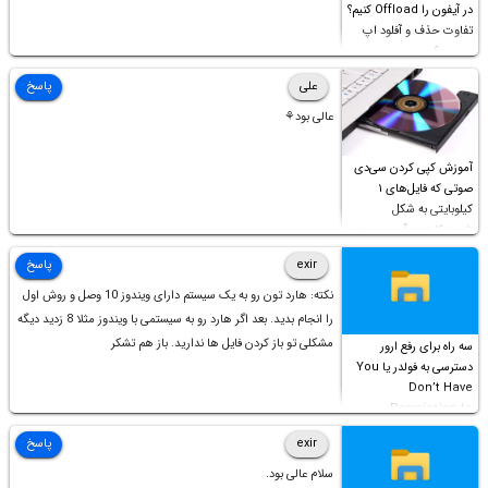
در آیفون را Offload کنیم؟
تفاوت حذف و آفلود اپ
چیست؟
علی
پاسخ
عالی بود⚘
آموزش کپی کردن سی‌دی
صوتی که فایل‌های ۱
کیلوبایتی به شکل
شورت‌کات در آن موجود
است!
exir
پاسخ
نکته: هارد تون رو به یک سیستم دارای ویندوز 10 وصل و روش اول
را انجام بدید. بعد اگر هارد رو به سیستمی با ویندوز مثلا 8 زدید دیگه
مشکلی تو باز کردن فایل ها ندارید. باز هم تشکر
سه راه برای رفع ارور
دسترسی به فولدر یا You
Don’t Have
Permission to
Access this folder
exir
پاسخ
سلام عالی بود.