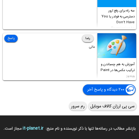
سه راه برای رفع ارور
دسترسی به فولدر یا You
Don’t Have
Permission to
Access this folder
رضا
پاسخ
عالی
آموزش به هم چسباندن و
ترکیب عکس‌ها در Paint
ویندوز
۲۰۰ دیدگاه و پاسخ آخر
سی پی ارزان کالاف موبایل
رم سرور
it-planet.ir
بازنشر مطالب در رسانه‌ها تنها با ذکر نویسنده و نام منبع:
مجاز است.