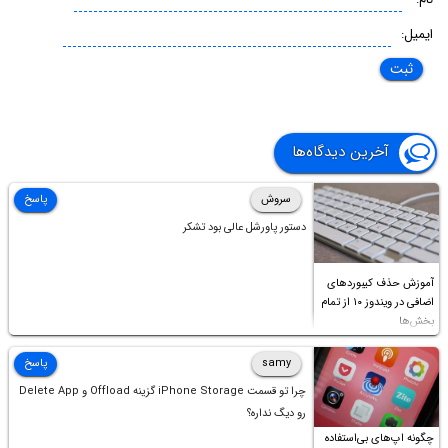
ایمیل:
آخرین دیدگاه‌ها
سروش
پاسخ
دستور پاورشل عالی بود تشکر
آموزش حذف کیبوردهای
اضافی در ویندوز ۱۰ از تمام
بخش‌ها
samy
پاسخ
چرا تو قسمت iPhone Storage گزینه Offload و Delete App
رو دیگ نداره؟
چگونه اپ‌های بی‌استفاده