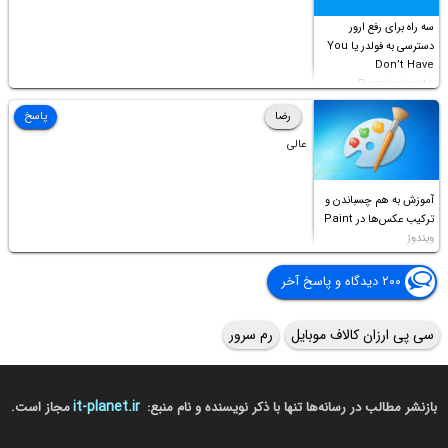
سه راه برای رفع ارور
دسترسی به فولدر یا You
Don’t Have
Permission to
Access this folder
رضا
پاسخ
عالی
آموزش به هم چسباندن و
ترکیب عکس‌ها در Paint
ویندوز
۲۰۰ دیدگاه و پاسخ آخر
سی پی ارزان کالاف موبایل
رم سرور
it-planet.ir
بازنشر مطالب در رسانه‌ها تنها با ذکر نویسنده و نام منبع:
مجاز است.