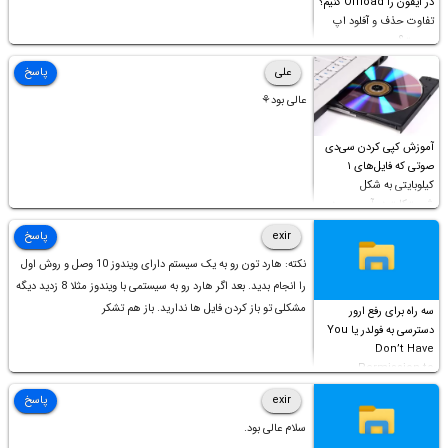
در آیفون را Offload کنیم؟
تفاوت حذف و آفلود اپ
چیست؟
علی
پاسخ
عالی بود⚘
آموزش کپی کردن سی‌دی
صوتی که فایل‌های ۱
کیلوبایتی به شکل
شورت‌کات در آن موجود
است!
exir
پاسخ
نکته: هارد تون رو به یک سیستم دارای ویندوز 10 وصل و روش اول
را انجام بدید. بعد اگر هارد رو به سیستمی با ویندوز مثلا 8 زدید دیگه
مشکلی تو باز کردن فایل ها ندارید. باز هم تشکر
سه راه برای رفع ارور
دسترسی به فولدر یا You
Don’t Have
Permission to
Access this folder
exir
پاسخ
سلام عالی بود.