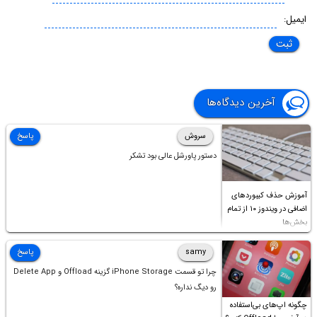
ایمیل:
آخرین دیدگاه‌ها
سروش
پاسخ
دستور پاورشل عالی بود تشکر
آموزش حذف کیبوردهای
اضافی در ویندوز ۱۰ از تمام
بخش‌ها
samy
پاسخ
چرا تو قسمت iPhone Storage گزینه Offload و Delete App
رو دیگ نداره؟
چگونه اپ‌های بی‌استفاده