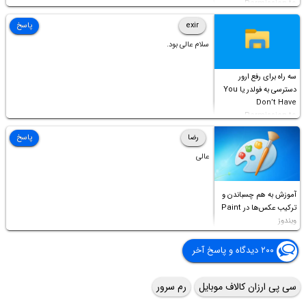
Permission to
Access this folder
exir
پاسخ
سلام عالی بود.
سه راه برای رفع ارور
دسترسی به فولدر یا You
Don’t Have
Permission to
Access this folder
رضا
پاسخ
عالی
آموزش به هم چسباندن و
ترکیب عکس‌ها در Paint
ویندوز
۲۰۰ دیدگاه و پاسخ آخر
سی پی ارزان کالاف موبایل
رم سرور