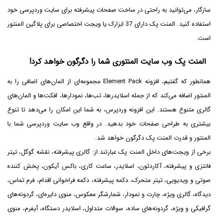
سازگار، می‌توانید به راحتی در ساخت صفحات پیشرفته برای سایت وردپرسی خود
استفاده کنید. المنت پک دارای 37 ابزارک یا ویجت اختصاصی برای پلاگین المنتور
است.
المنت پک وب سایت المنتوری شما را دگرگون خواهد کرد!
همانطور که گفتیم، افزونه Element Pack مجموعه‌ای از المان‌های اضافی را به
المنتور اضافه می‌کند که از جمله اسلایدرها، تب‌ها، نمودارها، افکت‌ها و المان‌های
گالری متنوع هستند. این افزونه وردپرس، به شما این امکان را می‌دهد تا تنوع
بیشتری به طراحی صفحات خود بدهید. در واقع وب سایت وردپرسی شما با
المنتور و قدرت المنت پک دگرگون خواهد شد.
برخی از ویجت‌های داخل المنت پک عبارتند از: گالری پیشرفته، نقشه گوگل، تیتر
فانتزی و پیشرفته، آکاردئون، اسلایدر، ساعت کاری، باکس آیکون، پخش کننده
صوتی و ویدیویی، تیتر متحرک، دکمه پیشرفته، دکمه فراخوانی اقدام، فرم تماس،
دیدگاه، گالری ویژه، چارت و نمودار، شمارشگر معکوس، منوی دایره‌ای، گردونه‌های
گرافیکی و ویژه، گردونه‌های ساده، سوالات متداول، اسلایدر دستگاه، آیفرم، منوی