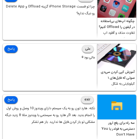
چرا تو قسمت iPhone Storage گزینه Offload و Delete App
رو دیگ نداره؟
چگونه اپ‌های بی‌استفاده
در آیفون را Offload کنیم؟
تفاوت حذف و آفلود اپ
چیست؟
علی
پاسخ
عالی بود⚘
آموزش کپی کردن سی‌دی
صوتی که فایل‌های ۱
کیلوبایتی به شکل
شورت‌کات در آن موجود
است!
exir
پاسخ
نکته: هارد تون رو به یک سیستم دارای ویندوز 10 وصل و روش اول
را انجام بدید. بعد اگر هارد رو به سیستمی با ویندوز مثلا 8 زدید دیگه
مشکلی تو باز کردن فایل ها ندارید. باز هم تشکر
سه راه برای رفع ارور
دسترسی به فولدر یا You
Don’t Have