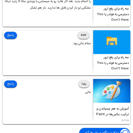
را انجام بدید. بعد اگر هارد رو به سیستمی با ویندوز مثلا 8 زدید دیگه
مشکلی تو باز کردن فایل ها ندارید. باز هم تشکر
سه راه برای رفع ارور
دسترسی به فولدر یا You
Don’t Have
Permission to
Access this folder
exir
پاسخ
سلام عالی بود.
سه راه برای رفع ارور
دسترسی به فولدر یا You
Don’t Have
Permission to
Access this folder
رضا
پاسخ
عالی
آموزش به هم چسباندن و
ترکیب عکس‌ها در Paint
ویندوز
۲۰۰ دیدگاه و پاسخ آخر