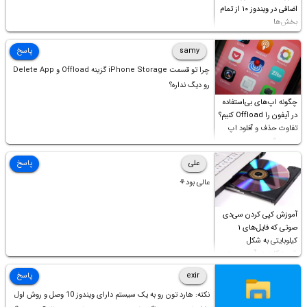
اضافی در ویندوز ۱۰ از تمام
بخش‌ها
samy
پاسخ
چرا تو قسمت iPhone Storage گزینه Offload و Delete App
رو دیگ نداره؟
چگونه اپ‌های بی‌استفاده
در آیفون را Offload کنیم؟
تفاوت حذف و آفلود اپ
چیست؟
علی
پاسخ
عالی بود⚘
آموزش کپی کردن سی‌دی
صوتی که فایل‌های ۱
کیلوبایتی به شکل
شورت‌کات در آن موجود
است!
exir
پاسخ
نکته: هارد تون رو به یک سیستم دارای ویندوز 10 وصل و روش اول