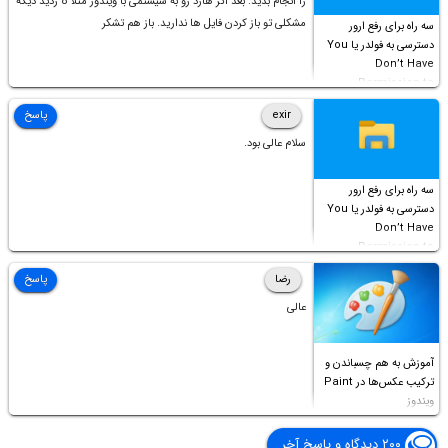
را انجام بدید. بعد اگر هارد رو به سیستمی با ویندوز مثلا 8 زدید دیگه
مشکلی تو باز کردن فایل ها ندارید. باز هم تشکر
سه راه برای رفع ارور
دسترسی به فولدر یا You
Don’t Have
Permission to
Access this folder
exir
پاسخ
سلام عالی بود.
سه راه برای رفع ارور
دسترسی به فولدر یا You
Don’t Have
Permission to
Access this folder
رضا
پاسخ
عالی
آموزش به هم چسباندن و
ترکیب عکس‌ها در Paint
ویندوز
۲۰۰ دیدگاه و پاسخ آخر