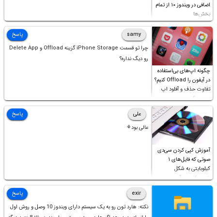
اضافی در ویندوز ۱۰ از تمام
بخش‌ها
samy
پاسخ
چرا تو قسمت iPhone Storage گزینه Offload و Delete App
رو دیگ نداره؟
چگونه اپ‌های بی‌استفاده
در آیفون را Offload کنیم؟
تفاوت حذف و آفلود اپ
چیست؟
علی
پاسخ
عالی بود⚘
آموزش کپی کردن سی‌دی
صوتی که فایل‌های ۱
کیلوبایتی به شکل
شورت‌کات در آن موجود
است!
exir
پاسخ
نکته: هارد تون رو به یک سیستم دارای ویندوز 10 وصل و روش اول