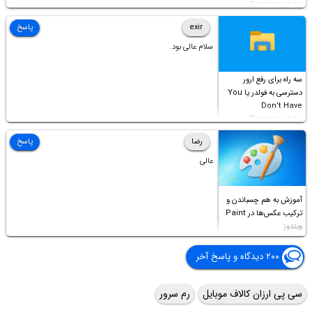
Permission to
Access this folder
exir
پاسخ
سلام عالی بود.
سه راه برای رفع ارور
دسترسی به فولدر یا You
Don’t Have
Permission to
Access this folder
رضا
پاسخ
عالی
آموزش به هم چسباندن و
ترکیب عکس‌ها در Paint
ویندوز
۲۰۰ دیدگاه و پاسخ آخر
سی پی ارزان کالاف موبایل
رم سرور