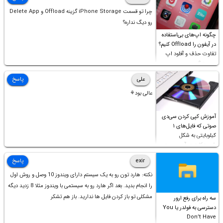
چرا تو قسمت iPhone Storage گزینه Offload و Delete App
رو دیگ نداره؟
چگونه اپ‌های بی‌استفاده
در آیفون را Offload کنیم؟
تفاوت حذف و آفلود اپ
چیست؟
علی
پاسخ
عالی بود⚘
آموزش کپی کردن سی‌دی
صوتی که فایل‌های ۱
کیلوبایتی به شکل
شورت‌کات در آن موجود
است!
exir
پاسخ
نکته: هارد تون رو به یک سیستم دارای ویندوز 10 وصل و روش اول
را انجام بدید. بعد اگر هارد رو به سیستمی با ویندوز مثلا 8 زدید دیگه
مشکلی تو باز کردن فایل ها ندارید. باز هم تشکر
سه راه برای رفع ارور
دسترسی به فولدر یا You
Don’t Have