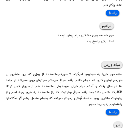
نشد چکار کنم
پاسخ
ابراهیم
من هم همچین مشکلی برام پیش اومده
لطفا یکی پاسخ بده
میلاد ورزمن
سلام‌.من اخیرا یه خودروی امیگرند ۷ خریدم.متاسفانه از روزی که این ماشین رو
خریدم اولین کاری که انجام دادم ،رفتم سراغ سیستم صوتیش.چون همیشه تو جاده
ها در حال رفت و آمدم برام خیلی مهمه.ولی متاسفانه هم از طریق کابل کوتاه
USB,که متصل نشد.بعد رفتم سراغ بولوتوث که باز متاسفانه به هیچ وجه اسمی از
بولوتوث ماشین روی صفحه گوشی پدیدار نمیشه که بخوام متصل بشم.اگر امکانداره
راهنماییم بفرمایید.ممنون
پاسخ
س