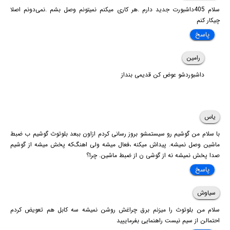
سلام 405داشبورت جدید دارم .هر کاری میکنم نمیتونم وصل بشم .نمی‌دونم اصلا
چیکار کنم
پاسخ
رامین
داشبوردشو عوض کن قدیمی بنداز
یاس
با سلام من گوشیم رو سیستمشو بروز رسانی کردم ازاون ببعد بلوتوث گوشیم ب ضبط
ماشین وصل نمیشه. پیداش میکنه ،فعال میشه ولی اهنگ‌که پخش میشه از گوشیم
صدا پخش نمیشه نه از گوشی ن از ضبط ماشین. چرا؟
پاسخ
سیاوش
سلام من بلوتوث را میزنم برق چراغش روشن نمیشه سه کابل هم تعویض کردم
احتمالن از سیم نیست راهنمایی بفرماییید