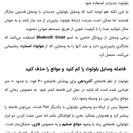
بلوتوث جدیدتر استفاده شود.
به این نکته هم توجه کنید که وسایل بلوتوثی جدیدتر، با وسایل قدیمی سازگار
هستند اما ممکن است سرعت ارتباط بلوتوث پایین‌تر از حد نیاز باشد و به عنوان
مثال نتوانید صدا را با کیفیت خوبی از طریق سیستم صوتی بشنوید.
برخی وسایل از پروتکل خاصی به اسم
Bluetooth Smart
استفاده می‌کنند که
سازگاری پایین‌تری دارد و باید آنها را به وسایلی که از
بلوتوث اسمارت
پشتیبانی
می‌کنند، متصل کرد.
فاصله وسایل بلوتوث را کم کنید و موانع را حذف کنید
بلوتوث از نظر فاصله‌ی
آنتن‌دهی
برای پوشش فاصله‌ی ۳۰ فوت یا حدود ۱۰ متر
طراحی شده است که شاید در عمل این فاصله کمتر شود. به خصوص زمانی که
موانع زیادی بین دو وسیله وجود دارد.
معمولاً پس از اینکه دو وسیله‌ی بلوتوثی با یکدیگر Pair شدند، می‌توان فاصله را
بیشتر کرد و همچنان عملکرد عادی یا کم‌اشکال باشد اما حین جفت کردن دو ابزار
بلوتوثی، فاصله‌ی زیاد یا وجود
موانع ضخیم
و به خصوص
فلزی
، مشکل‌ساز است.
بهتر است ابتدا موانع و فاصله را کم کنید و پس از برقراری اتصال، فاصله را بیشتر