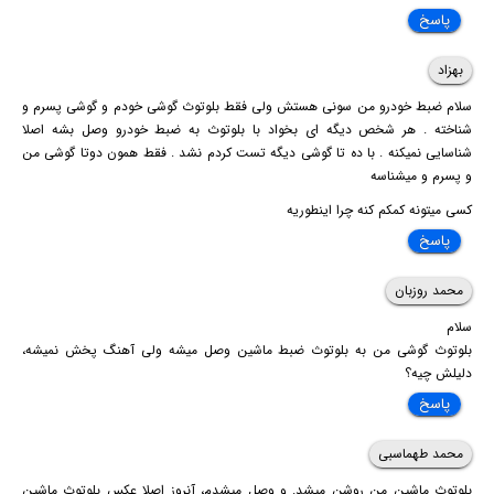
پاسخ
بهزاد
سلام ضبط خودرو من سونی هستش ولی فقط بلوتوث گوشی خودم و گوشی پسرم و
شناخته . هر شخص دیگه ای بخواد با بلوتوث به ضبط خودرو وصل بشه اصلا
شناسایی نمیکنه . با ده تا گوشی دیگه تست کردم نشد ‌. فقط همون دوتا گوشی من
و پسرم و میشناسه
کسی میتونه کمکم کنه چرا اینطوریه
پاسخ
محمد روزبان
سلام
بلوتوث گوشی من به بلوتوث ضبط ماشین وصل میشه ولی آهنگ پخش نمیشه،
دلیلش چیه؟
پاسخ
محمد طهماسبی
بلوتوث ماشین من روشن میشد. و وصل میشدم، آنروز اصلا عکس بلوتوث ماشین