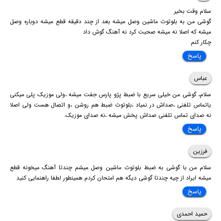
سلام وقت بخیر
گوشی من به بلوتوث ماشین وصل میشه بعد از چند دقیقه قطع میشه دوباره وصل
میشه که اصلا نه میشه صحبت کرد نه آهنگ گوش داد
چکار کنم
پاسخ
عباس
سلام، گوشی من خیلی سریع با ضبط پژو پارس جفت میشه ،ولی موزیک پلی میکنی
یاتماس تلفنی ،صداش در نمیاد ،بلوتوث ضبط هم روشن ،و اتصال هست ولی اصلا
نه صدای تماس تلفنی صداش پخش میشه ،نه صدای موزیک.
پاسخ
فرزین
سلام من با گوشی به ضبط بلوتوث ماشین وصل میشم چندتا آهنگ میخونه قطع
میشه ایراد از چیه چندتا گوشی دیگه هم امتحان کردم همینطور لطفا راهنمایی کنید
پاسخ
حمید احمدی