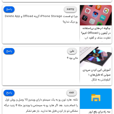
samy
پاسخ
چرا تو قسمت iPhone Storage گزینه Offload و Delete App
رو دیگ نداره؟
چگونه اپ‌های بی‌استفاده
در آیفون را Offload کنیم؟
تفاوت حذف و آفلود اپ
چیست؟
علی
پاسخ
عالی بود⚘
آموزش کپی کردن سی‌دی
صوتی که فایل‌های ۱
کیلوبایتی به شکل
شورت‌کات در آن موجود
است!
exir
پاسخ
نکته: هارد تون رو به یک سیستم دارای ویندوز 10 وصل و روش اول
را انجام بدید. بعد اگر هارد رو به سیستمی با ویندوز مثلا 8 زدید دیگه
مشکلی تو باز کردن فایل ها ندارید. باز هم تشکر
سه راه برای رفع ارور