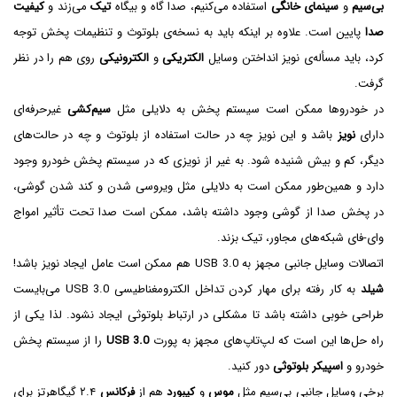
بی‌سیم
و
سینمای خانگی
استفاده می‌کنیم، صدا گاه و بیگاه
تیک
می‌زند و
کیفیت
صدا
پایین است. علاوه بر اینکه باید به نسخه‌ی بلوتوث و تنظیمات پخش توجه
کرد، باید مسأله‌ی نویز انداختن وسایل
الکتریکی
و
الکترونیکی
روی هم را در نظر
گرفت.
در خودروها ممکن است سیستم پخش به دلایلی مثل
سیم‌کشی
غیرحرفه‌ای
دارای
نویز
باشد و این نویز چه در حالت استفاده از بلوتوث و چه در حالت‌های
دیگر، کم و بیش شنیده شود. به غیر از نویزی که در سیستم پخش خودرو وجود
دارد و همین‌طور ممکن است به دلایلی مثل ویروسی شدن و کند شدن گوشی،
در پخش صدا از گوشی وجود داشته باشد، ممکن است صدا تحت تأثیر امواج
وای-فای شبکه‌های مجاور، تیک بزند.
اتصالات وسایل جانبی مجهز به USB 3.0 هم ممکن است عامل ایجاد نویز باشد!
شیلد
به کار رفته برای مهار کردن تداخل الکترومغناطیسی USB 3.0 می‌بایست
طراحی خوبی داشته باشد تا مشکلی در ارتباط بلوتوثی ایجاد نشود. لذا یکی از
راه حل‌ها این است که لپ‌تاپ‌های مجهز به پورت
USB 3.0‌
را از سیستم پخش
خودرو و
اسپیکر بلوتوثی
دور کنید.
برخی وسایل جانبی بی‌سیم مثل
موس
و
کیبورد
هم از
فرکانس
۲.۴ گیگاهرتز برای