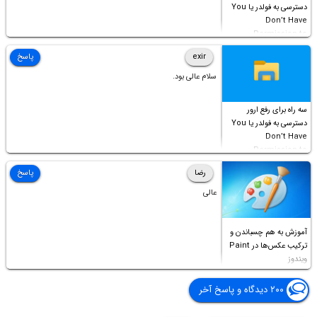
دسترسی به فولدر یا You
Don’t Have
Permission to
Access this folder
exir
پاسخ
سلام عالی بود.
سه راه برای رفع ارور
دسترسی به فولدر یا You
Don’t Have
Permission to
Access this folder
رضا
پاسخ
عالی
آموزش به هم چسباندن و
ترکیب عکس‌ها در Paint
ویندوز
۲۰۰ دیدگاه و پاسخ آخر