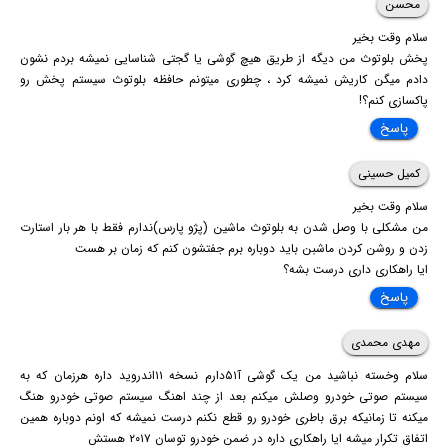
محسن
سلام وقت بخیر
پخش بلوتوث من دیگه از طریق هیچ گوشی یا گجتی شناسایی نمیشه بردم نشون
دادم میگن کاریش نمیشه کرد ، چطوری میتونم حافظه بلوتوث سیستم پخش رو
پاکسازی کنم؟!
پاسخ
کمیل حسینی
سلام وقت بخیر
من مشکلی با وصل شدن به بلوتوث ماشین (پژو پارس)ندارم فقط با هر بار استارت
زدن و روشن کردن ماشبن باید دوباره برم جفتشون کنم که زمان بر هست
ایا راهکاری داری درست بشه؟
پاسخ
مهدی محمدی
سلام وخسته نباشید من یک گوشی آ۵۱دارم نسخه ۱۱اندروید داره هرزمان که به
سیستم صوتی خودرو وصلش میکنم بعد از چند اهنگ سیستم صوتی خودرو هنگ
میکنه تا زمانیکه برق باطری خودرو رو قطع نکنم درست نمیشه که اونم دوباره همین
اتفاق تکرار میشه ایا راهکاری داره در ضمن خودرو توسان ۲۰۱۷ هستش