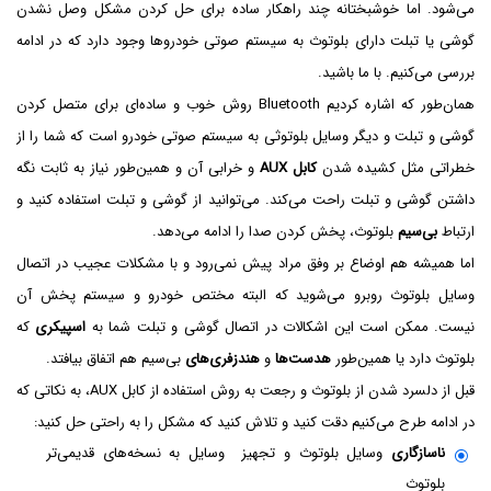
می‌شود. اما خوشبختانه چند راهکار ساده برای حل کردن مشکل وصل نشدن
گوشی یا تبلت دارای بلوتوث به سیستم صوتی خودروها وجود دارد که در ادامه
بررسی می‌کنیم. با ما باشید.
همان‌طور که اشاره کردیم Bluetooth روش خوب و ساده‌ای برای متصل کردن
گوشی و تبلت و دیگر وسایل بلوتوثی به سیستم صوتی خودرو است که شما را از
خطراتی مثل کشیده شدن
کابل AUX
و خرابی آن و همین‌طور نیاز به ثابت نگه
داشتن گوشی و تبلت راحت می‌کند. می‌توانید از گوشی و تبلت استفاده کنید و
ارتباط
بی‌سیم
بلوتوث، پخش کردن صدا را ادامه می‌دهد.
اما همیشه هم اوضاع بر وفق مراد پیش نمی‌رود و با مشکلات عجیب در اتصال
وسایل بلوتوث روبرو می‌شوید که البته مختص خودرو و سیستم پخش آن
نیست. ممکن است این اشکالات در اتصال گوشی و تبلت شما به
اسپیکری
که
بلوتوث دارد یا همین‌طور
هدست‌ها
و
هندزفری‌های
بی‌سیم هم اتفاق بیافتد.
قبل از دلسرد شدن از بلوتوث و رجعت به روش استفاده از کابل AUX، به نکاتی که
در ادامه طرح می‌کنیم دقت کنید و تلاش کنید که مشکل را به راحتی حل کنید:
ناسازگاری
وسایل بلوتوث و تجهیز وسایل به نسخه‌های قدیمی‌تر
بلوتوث