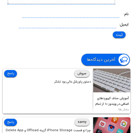
نام:
ایمیل:
آخرین دیدگاه‌ها
سروش
پاسخ
دستور پاورشل عالی بود تشکر
آموزش حذف کیبوردهای
اضافی در ویندوز ۱۰ از تمام
بخش‌ها
samy
پاسخ
چرا تو قسمت iPhone Storage گزینه Offload و Delete App