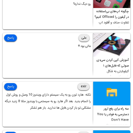
رو دیگ نداره؟
چگونه اپ‌های بی‌استفاده
در آیفون را Offload کنیم؟
تفاوت حذف و آفلود اپ
چیست؟
علی
پاسخ
عالی بود⚘
آموزش کپی کردن سی‌دی
صوتی که فایل‌های ۱
کیلوبایتی به شکل
شورت‌کات در آن موجود
است!
exir
پاسخ
نکته: هارد تون رو به یک سیستم دارای ویندوز 10 وصل و روش اول
را انجام بدید. بعد اگر هارد رو به سیستمی با ویندوز مثلا 8 زدید دیگه
مشکلی تو باز کردن فایل ها ندارید. باز هم تشکر
سه راه برای رفع ارور
دسترسی به فولدر یا You
Don’t Have
Permission to
Access this folder