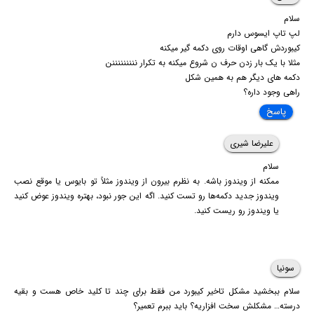
سلام
لپ تاپ ایسوس دارم
کیبوردش گاهی اوقات روی دکمه گیر میکنه
مثلا با یک بار زدن حرف ن شروع میکنه به تکرار نننننننننن
دکمه های دیگر هم به همین شکل
راهی وجود داره؟
پاسخ
علیرضا شیری
سلام
ممکنه از ویندوز باشه. به نظرم بیرون از ویندوز مثلاً تو بایوس یا موقع نصب
ویندوز جدید دکمه‌ها رو تست کنید. اگه این جور نبود، بهتره ویندوز عوض کنید
یا ویندوز رو ریست کنید.
سونیا
سلام ببخشید مشکل تاخیر کیبورد من فقط برای چند تا کلید خاص هست و بقیه
درسته… مشکلش سخت افزاریه؟ باید ببرم تعمیر؟