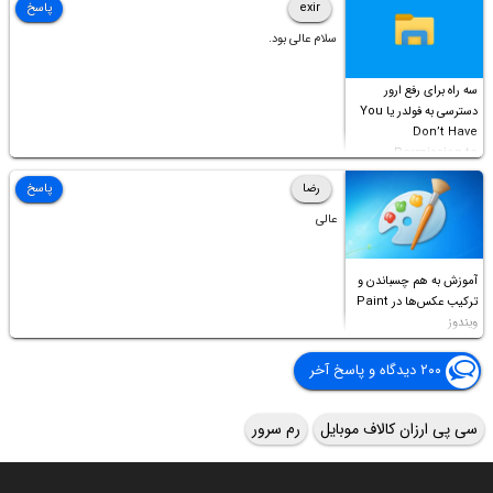
exir
پاسخ
سلام عالی بود.
سه راه برای رفع ارور
دسترسی به فولدر یا You
Don’t Have
Permission to
Access this folder
رضا
پاسخ
عالی
آموزش به هم چسباندن و
ترکیب عکس‌ها در Paint
ویندوز
۲۰۰ دیدگاه و پاسخ آخر
سی پی ارزان کالاف موبایل
رم سرور