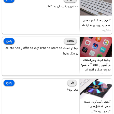
دستور پاورشل عالی بود تشکر
آموزش حذف کیبوردهای
اضافی در ویندوز ۱۰ از تمام
بخش‌ها
samy
پاسخ
چرا تو قسمت iPhone Storage گزینه Offload و Delete App
رو دیگ نداره؟
چگونه اپ‌های بی‌استفاده
در آیفون را Offload کنیم؟
تفاوت حذف و آفلود اپ
چیست؟
علی
پاسخ
عالی بود⚘
آموزش کپی کردن سی‌دی
صوتی که فایل‌های ۱
کیلوبایتی به شکل