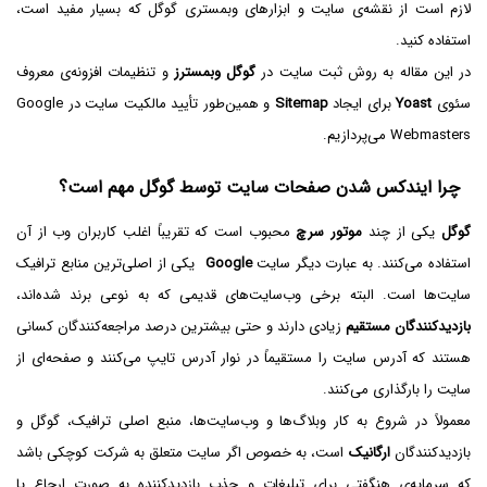
لازم است از نقشه‌ی سایت و ابزارهای وبمستری گوگل که بسیار مفید است،
استفاده کنید.
در این مقاله به روش ثبت سایت در
گوگل وبمسترز
و تنظیمات افزونه‌ی معروف
سئوی
Yoast
برای ایجاد
Sitemap
و همین‌طور تأیید مالکیت سایت در Google
Webmasters می‌پردازیم.
چرا ایندکس شدن صفحات سایت توسط گوگل مهم است؟
گوگل
یکی از چند
موتور سرچ
محبوب است که تقریباً اغلب کاربران وب از آن
استفاده می‌کنند. به عبارت دیگر سایت
Google
یکی از اصلی‌ترین منابع ترافیک
سایت‌ها است. البته برخی وب‌سایت‌های قدیمی که به نوعی برند شده‌اند،
بازدیدکنندگان مستقیم
زیادی دارند و حتی بیشترین درصد مراجعه‌کنندگان کسانی
هستند که آدرس سایت را مستقیماً در نوار آدرس تایپ می‌کنند و صفحه‌ای از
سایت را بارگذاری می‌کنند.
معمولاً در شروع به کار وبلاگ‌ها و وب‌سایت‌ها، منبع اصلی ترافیک، گوگل و
بازدیدکنندگان
ارگانیک
است، به خصوص اگر سایت متعلق به شرکت کوچکی باشد
که سرمایه‌ی هنگفتی برای تبلیغات و جذب بازدیدکننده به صورت ارجاع یا