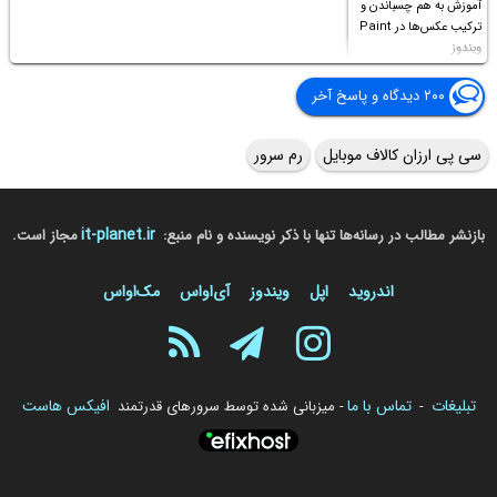
آموزش به هم چسباندن و
ترکیب عکس‌ها در Paint
ویندوز
۲۰۰ دیدگاه و پاسخ آخر
سی پی ارزان کالاف موبایل
رم سرور
it-planet.ir
بازنشر مطالب در رسانه‌ها تنها با ذکر نویسنده و نام منبع:
مجاز است.
اندروید
اپل
ویندوز
آی‌او‌اس
مک‌او‌اس
تبلیغات
تماس با ما
افیکس هاست
-
- میزبانی شده توسط سرورهای قدرتمند