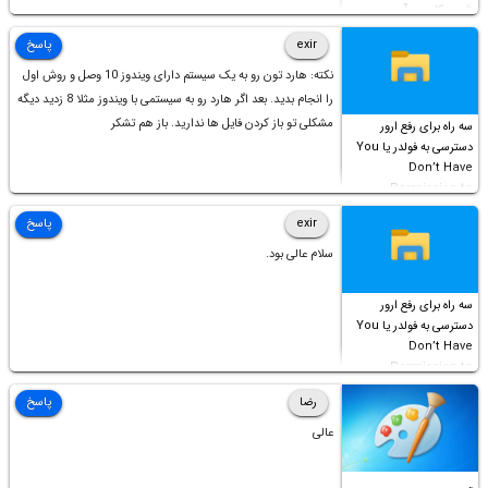
شورت‌کات در آن موجود
است!
exir
پاسخ
نکته: هارد تون رو به یک سیستم دارای ویندوز 10 وصل و روش اول
را انجام بدید. بعد اگر هارد رو به سیستمی با ویندوز مثلا 8 زدید دیگه
مشکلی تو باز کردن فایل ها ندارید. باز هم تشکر
سه راه برای رفع ارور
دسترسی به فولدر یا You
Don’t Have
Permission to
Access this folder
exir
پاسخ
سلام عالی بود.
سه راه برای رفع ارور
دسترسی به فولدر یا You
Don’t Have
Permission to
Access this folder
رضا
پاسخ
عالی