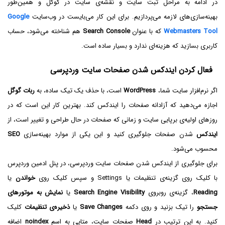
در ادامه به مراحل ثبت سایت و نقشه‌ی سایت در گوگل و همین‌طور
بهینه‌سازی‌های لازمه می‌پردازیم. برای این کار می‌بایست در وب‌سایت
Google
Webmasters Tool
که با عنوان
Search Console
هم شناخته می‌شود، حساب
کاربری بسازید که هزینه‌ای ندارد و بسیار ساده است.
فعال کردن ایندکس شدن صفحات سایت وردپرسی
اگر نرم‌افزار سایت شما،
WordPress
است، با حذف یک تیک ساده، به
ربات گوگل
اجازه می‌دهید که آزادانه صفحات را ایندکس کند. بهترین کار این است که در
روزهای اولیه‌ی برپایی سایت و زمانی که صفحات در حال طراحی و تغییر است، از
ایندکس
شدن صفحات جلوگیری کنید و این یکی از موارد بهینه‌سازی
SEO
محسوب می‌شود.
برای جلوگیری از ایندکس شدن صفحات سایت وردپرسی، در پنل ادمین وردپرس
با کلیک روی گزینه‌ی تنظیمات یا Settings و سپس کلیک روی
خواندن
یا
Reading
، گزینه‌ی روبروی
Search Engine Visibility
یا
نمایش به موتورهای
جستجو
را تیک بزنید و روی دکمه
Save Changes
یا
ذخیره‌ی تنظیمات
کلیک
کنید. به این ترتیب در
Head
صفحات سایت، متایی به اسم
noindex
اضافه