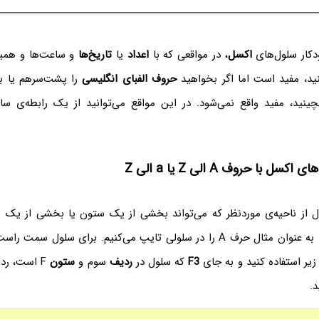
دکار سلول‌های
اکسل
، در مواقعی که با
اعداد
یا
تاریخ‌ها
و ساعت‌ها و همین
نید، مفید است اما اگر بخواهید
حروف الفبای انگلیسی
را پشت‌سرهم یا ب
ل با حروف A الی Z یا a الی Z
ول از ناحیه‌ی موردنظر که می‌تواند بخشی از یک ستون یا بخشی از یک ر
حرف را تایپ کنید. به عنوان مثال حرف A را در سلولی تایپ می‌کنیم. برای سلو
‌ی زیر استفاده کنید و به جای
F3
که سلول در
ردیف
سوم و
ستون
F است، ر
د.