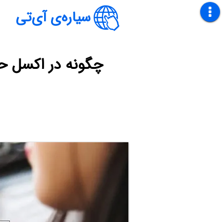
سیاره‌ی آی‌تی
چگونه در اکسل حروف پیاپی A الی Z را به س