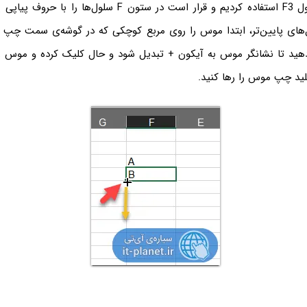
ما از سلول زیر سلول F3‌ استفاده کردیم و قرار است در ستون F سلو
دهید تا نشانگر موس به آیکون + تبدیل شود و حال کلیک کرده و موس ر
لید چپ موس را رها کنید.