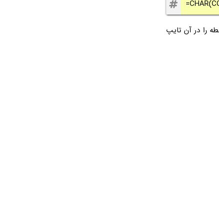
=CHAR(CO
ف پس از A در سلولی که رابطه را در آن تایپ